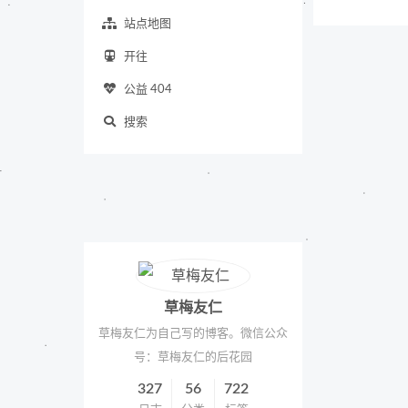
站点地图
开往
公益 404
搜索
草梅友仁
草梅友仁为自己写的博客。微信公众
号：草梅友仁的后花园
327
56
722