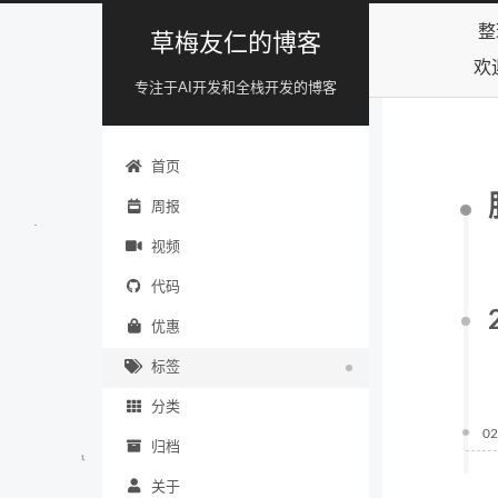
整
草梅友仁的博客
欢
专注于AI开发和全栈开发的博客
首页
周报
视频
代码
优惠
标签
分类
02
归档
关于