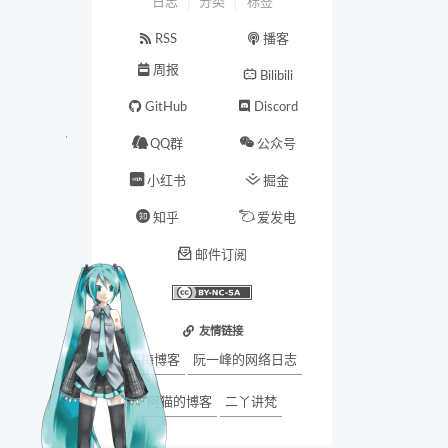
日志
分类
标签
RSS
播客
周报
Bilibili
GitHub
Discord
QQ群
公众号
小红书
掘金
知乎
爱发电
邮件订阅
友情链接
墨梅博客
阮一峰的网络日志
阿猫的博客
二丫讲梵