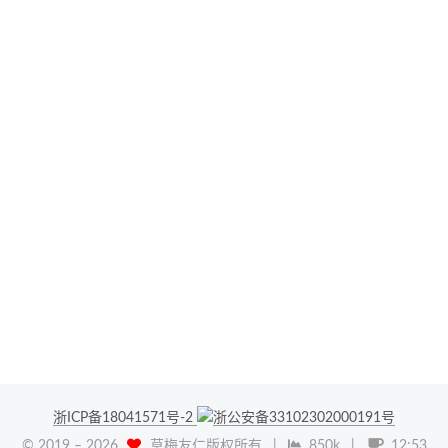
草梅 Auth 1.12.0 发布与墨梅博客立项经验 | 2025
年第 50 周草梅周报
草梅 Auth 1.11.1 版本发布与 AI 辅助代码重构实
践 | 2025 年第 49 周草梅周报
代码重构与测试覆盖率提升实践 | 2025 年第 46
周草梅周报
浙ICP备18041571号-2
浙公安备33102302000191号
© 2019 –
2026
草梅友仁版权所有
|
850k
|
12:53