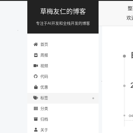
整
草梅友仁的博客
欢
专注于AI开发和全栈开发的博客
首页
周报
视频
代码
优惠
标签
分类
04
归档
关于