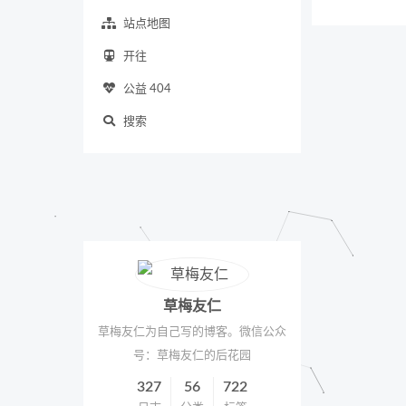
站点地图
开往
公益 404
搜索
草梅友仁
草梅友仁为自己写的博客。微信公众
号：草梅友仁的后花园
327
56
722