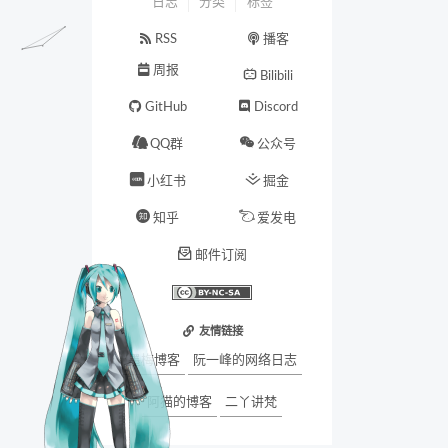
日志
分类
标签
RSS
播客
周报
Bilibili
GitHub
Discord
QQ群
公众号
小红书
掘金
知乎
爱发电
邮件订阅
友情链接
墨梅博客
阮一峰的网络日志
阿猫的博客
二丫讲梵