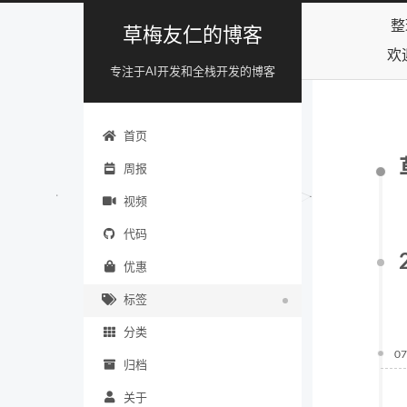
整
草梅友仁的博客
欢
专注于AI开发和全栈开发的博客
首页
周报
视频
代码
优惠
标签
分类
07
归档
关于