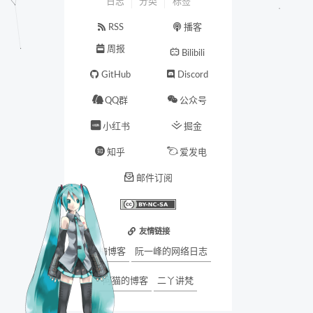
日志
分类
标签
RSS
播客
周报
Bilibili
GitHub
Discord
QQ群
公众号
小红书
掘金
知乎
爱发电
邮件订阅
友情链接
墨梅博客
阮一峰的网络日志
阿猫的博客
二丫讲梵