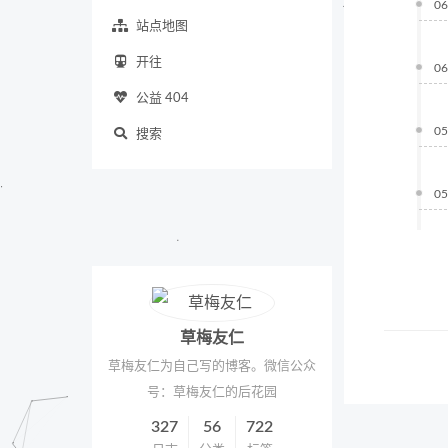
06
站点地图
开往
06
公益 404
05
搜索
05
草梅友仁
草梅友仁为自己写的博客。微信公众
号：草梅友仁的后花园
327
56
722