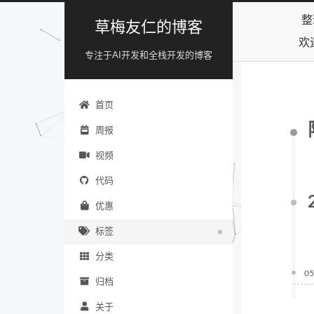
整
草梅友仁的博客
欢
专注于AI开发和全栈开发的博客
首页
周报
视频
代码
优惠
标签
分类
05
归档
关于