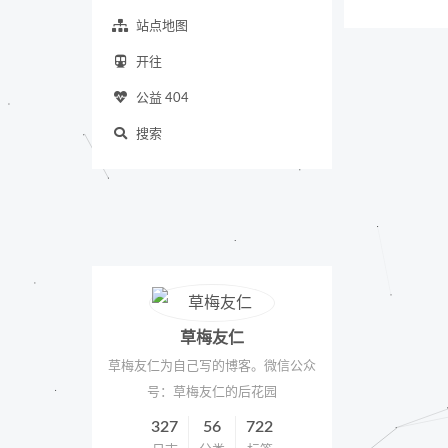
站点地图
开往
公益 404
搜索
草梅友仁
草梅友仁为自己写的博客。微信公众
号：草梅友仁的后花园
327
56
722