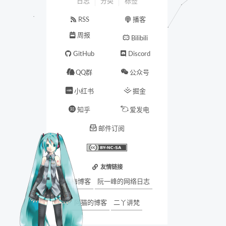
日志
分类
标签
RSS
播客
周报
Bilibili
GitHub
Discord
QQ群
公众号
小红书
掘金
知乎
爱发电
邮件订阅
友情链接
墨梅博客
阮一峰的网络日志
阿猫的博客
二丫讲梵