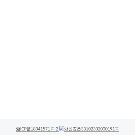
2022-03-19 基于 swagger 和 vite 自动生成
typescript 接口
2019-12-17 Nest.js 框架初步探究
浙ICP备18041571号-2
浙公安备33102302000191号