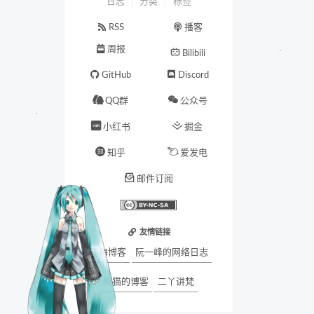
日志
分类
标签
RSS
播客
周报
Bilibili
GitHub
Discord
QQ群
公众号
小红书
掘金
知乎
爱发电
邮件订阅
友情链接
墨梅博客
阮一峰的网络日志
阿猫的博客
二丫讲梵