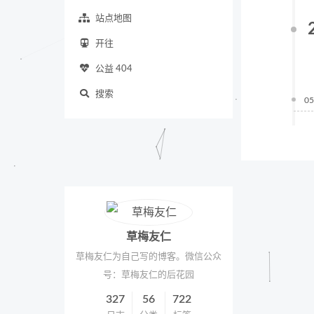
站点地图
开往
公益 404
搜索
05
草梅友仁
草梅友仁为自己写的博客。微信公众
号：草梅友仁的后花园
327
56
722