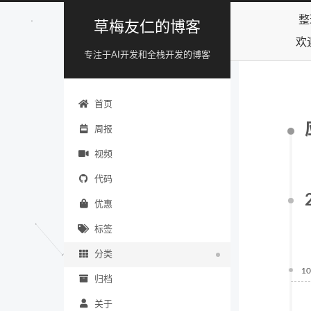
整
草梅友仁的博客
欢
专注于AI开发和全栈开发的博客
首页
周报
视频
代码
优惠
标签
分类
10
归档
关于