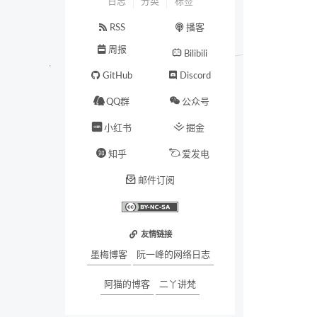
日志
分类
标签
RSS
播客
周报
Bilibili
GitHub
Discord
QQ群
公众号
小红书
掘金
知乎
爱发电
邮件订阅
友情链接
墨梅博客
阮一峰的网络日志
阿猫的博客
二丫讲梵