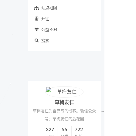
站点地图
开往
公益 404
搜索
草梅友仁
草梅友仁为自己写的博客。微信公众
号：草梅友仁的后花园
327
56
722