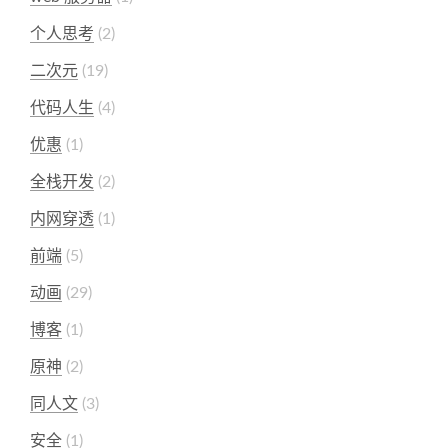
个人思考
2
二次元
19
代码人生
4
优惠
1
全栈开发
2
内网穿透
1
前端
5
动画
29
博客
1
原神
2
同人文
3
安全
1