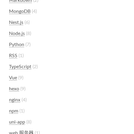
Markdown
2
MongoDB
4
Nest.js
6
Node.js
8
Python
7
RSS
1
TypeScript
2
Vue
9
hexo
9
nginx
4
npm
1
uni-app
8
web 服务器
1