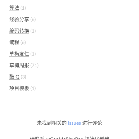
算法
1
经验分享
6
编码转换
1
编程
6
草梅友仁
1
草梅周报
71
酷 Q
3
项目模板
1
未找到相关的
Issues
进行评论