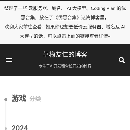
整理了一些 云服务器、域名、 AI 大模型、Coding Plan 的优
惠合集，放在了
《优惠合集》
这篇博客里，
欢迎大家前往查看~ 如果你也想要低价云服务器、域名及 AI
大模型的话，可以点击上面的链接查看详情~
草梅友仁的博客
专注于AI开发和全栈开发的博客
游戏
分类
2024