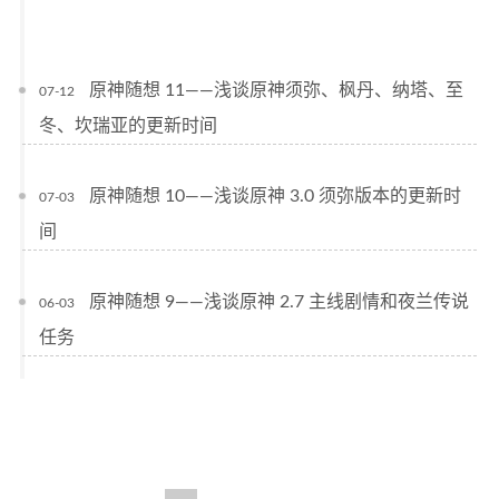
原神随想 11——浅谈原神须弥、枫丹、纳塔、至
07-12
冬、坎瑞亚的更新时间
原神随想 10——浅谈原神 3.0 须弥版本的更新时
07-03
间
原神随想 9——浅谈原神 2.7 主线剧情和夜兰传说
06-03
任务