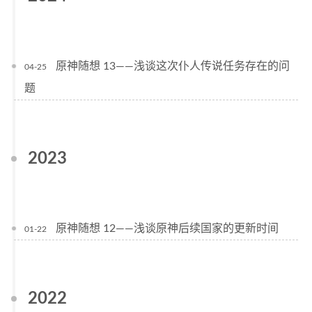
原神随想 13——浅谈这次仆人传说任务存在的问
04-25
题
2023
原神随想 12——浅谈原神后续国家的更新时间
01-22
2022