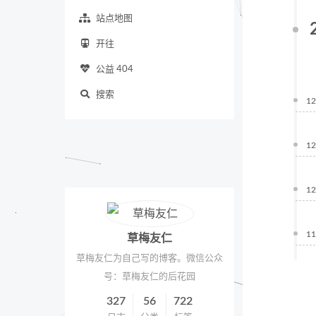
站点地图
开往
公益 404
搜索
12
12
12
11
草梅友仁
草梅友仁为自己写的博客。微信公众
号：草梅友仁的后花园
327
56
722