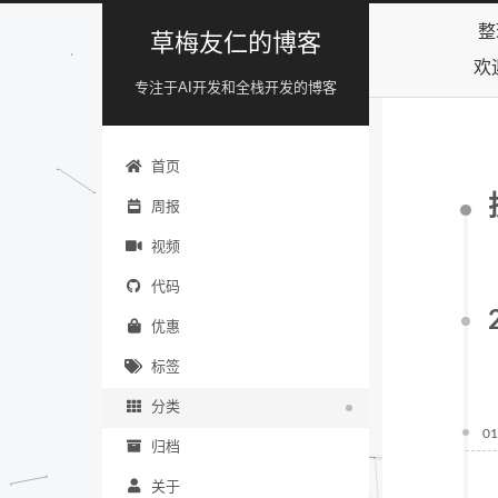
整
草梅友仁的博客
欢
专注于AI开发和全栈开发的博客
首页
周报
视频
代码
优惠
标签
分类
01
归档
关于