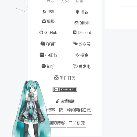
日志
分类
标签
RSS
播客
周报
Bilibili
GitHub
Discord
QQ群
公众号
小红书
掘金
知乎
爱发电
邮件订阅
友情链接
墨梅博客
阮一峰的网络日志
阿猫的博客
二丫讲梵