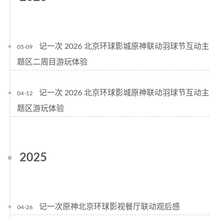
记一次 2026 北京环球影城原神联动羽球节互动主
05-09
题区二周目游玩体验
记一次 2026 北京环球影城原神联动羽球节互动主
04-12
题区游玩体验
2025
记一次原神北京环球影视餐厅联动观后感
04-26