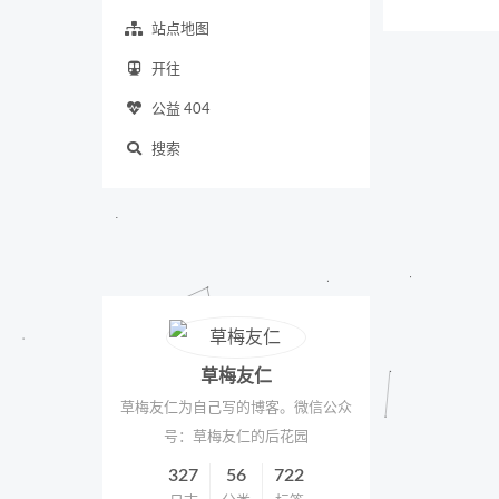
站点地图
开往
公益 404
搜索
草梅友仁
草梅友仁为自己写的博客。微信公众
号：草梅友仁的后花园
327
56
722