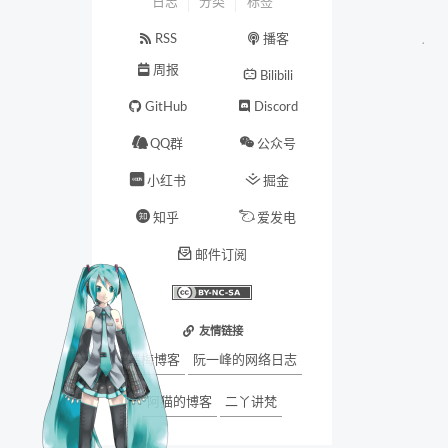
日志
分类
标签
RSS
播客
周报
Bilibili
GitHub
Discord
QQ群
公众号
小红书
掘金
知乎
爱发电
邮件订阅
友情链接
墨梅博客
阮一峰的网络日志
阿猫的博客
二丫讲梵