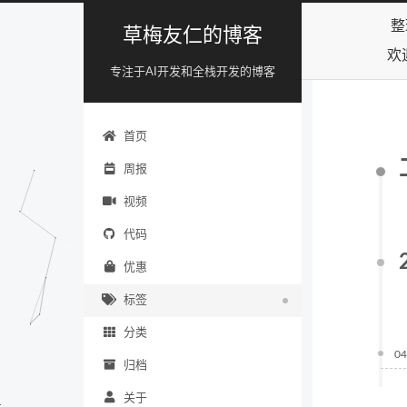
整
草梅友仁的博客
欢
专注于AI开发和全栈开发的博客
首页
周报
视频
代码
优惠
标签
分类
04
归档
关于