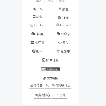
日志
分类
标签
RSS
播客
周报
Bilibili
GitHub
Discord
QQ群
公众号
小红书
掘金
知乎
爱发电
邮件订阅
友情链接
墨梅博客
阮一峰的网络日志
阿猫的博客
二丫讲梵