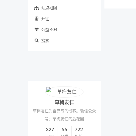
站点地图
开往
公益 404
搜索
草梅友仁
草梅友仁为自己写的博客。微信公众
号：草梅友仁的后花园
327
56
722