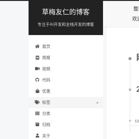
整
草梅友仁的博客
欢
专注于AI开发和全栈开发的博客
首页
周报
视频
代码
优惠
标签
分类
12
归档
关于