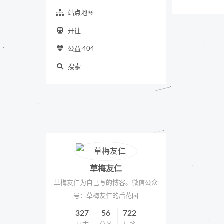
站点地图
开往
公益 404
搜索
草梅友仁
草梅友仁为自己写的博客。微信公众
号：草梅友仁的后花园
327
56
722