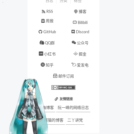
日志
分类
标签
RSS
播客
周报
Bilibili
GitHub
Discord
QQ群
公众号
小红书
掘金
知乎
爱发电
邮件订阅
友情链接
墨梅博客
阮一峰的网络日志
阿猫的博客
二丫讲梵