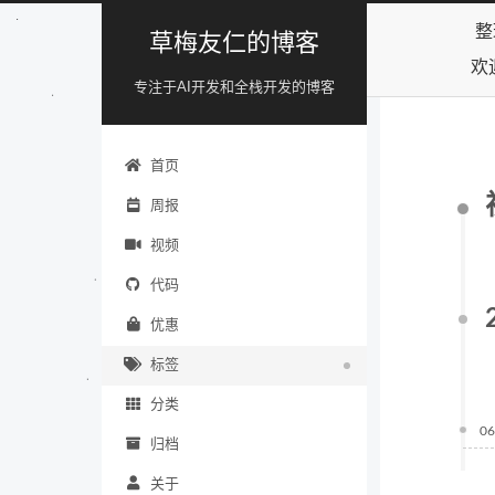
整
草梅友仁的博客
欢
专注于AI开发和全栈开发的博客
首页
周报
视频
代码
优惠
标签
分类
06
归档
关于