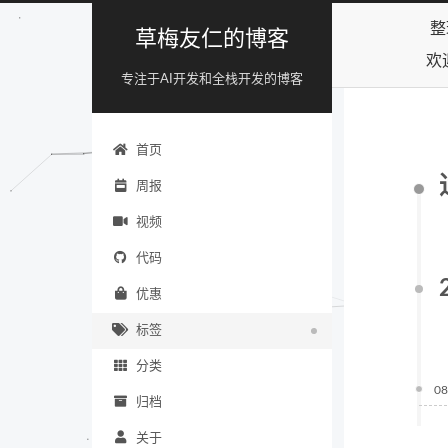
整
草梅友仁的博客
欢
专注于AI开发和全栈开发的博客
首页
周报
视频
代码
优惠
标签
分类
08
归档
关于