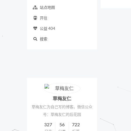
站点地图
开往
公益 404
搜索
草梅友仁
草梅友仁为自己写的博客。微信公众
号：草梅友仁的后花园
327
56
722