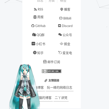
日志
分类
标签
RSS
播客
周报
Bilibili
GitHub
Discord
QQ群
公众号
小红书
掘金
知乎
爱发电
邮件订阅
友情链接
墨梅博客
阮一峰的网络日志
阿猫的博客
二丫讲梵