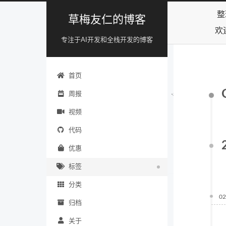
整
草梅友仁的博客
欢
专注于AI开发和全栈开发的博客
首页
周报
视频
代码
优惠
标签
分类
02
归档
关于