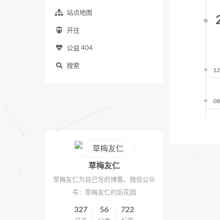
站点地图
开往
公益 404
搜索
12
08
草梅友仁
草梅友仁为自己写的博客。微信公众
号：草梅友仁的后花园
327
56
722