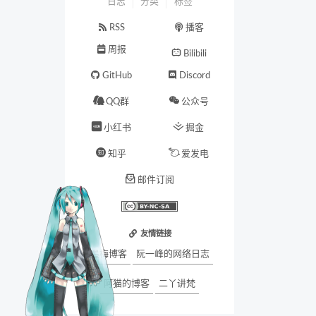
日志
分类
标签
RSS
播客
周报
Bilibili
GitHub
Discord
QQ群
公众号
小红书
掘金
知乎
爱发电
邮件订阅
友情链接
墨梅博客
阮一峰的网络日志
阿猫的博客
二丫讲梵