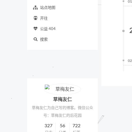
01
站点地图
开往
公益 404
搜索
02
草梅友仁
草梅友仁为自己写的博客。微信公众
号：草梅友仁的后花园
327
56
722