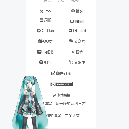
日志
分类
标签
RSS
播客
周报
Bilibili
GitHub
Discord
QQ群
公众号
小红书
掘金
知乎
爱发电
邮件订阅
友情链接
墨梅博客
阮一峰的网络日志
阿猫的博客
二丫讲梵