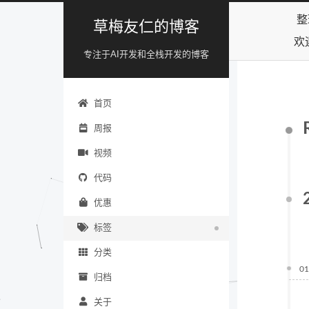
整
草梅友仁的博客
欢
专注于AI开发和全栈开发的博客
首页
周报
视频
代码
优惠
标签
分类
01
归档
关于