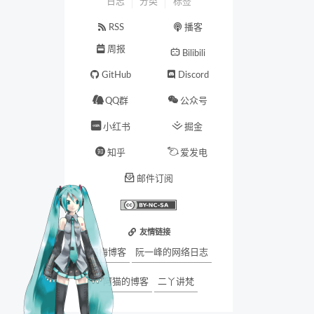
日志
分类
标签
RSS
播客
周报
Bilibili
GitHub
Discord
QQ群
公众号
小红书
掘金
知乎
爱发电
邮件订阅
友情链接
墨梅博客
阮一峰的网络日志
阿猫的博客
二丫讲梵