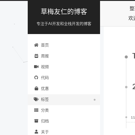
整
草梅友仁的博客
欢
专注于AI开发和全栈开发的博客
首页
周报
视频
代码
优惠
标签
分类
11
归档
关于