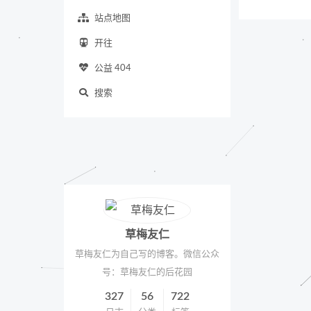
站点地图
开往
公益 404
搜索
草梅友仁
草梅友仁为自己写的博客。微信公众
号：草梅友仁的后花园
327
56
722