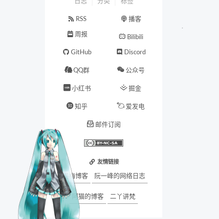
日志
分类
标签
RSS
播客
周报
Bilibili
GitHub
Discord
QQ群
公众号
小红书
掘金
知乎
爱发电
邮件订阅
友情链接
墨梅博客
阮一峰的网络日志
阿猫的博客
二丫讲梵