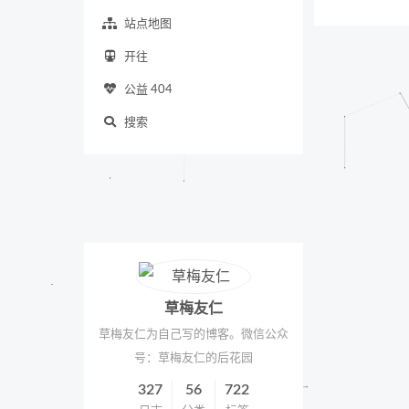
站点地图
开往
公益 404
搜索
草梅友仁
草梅友仁为自己写的博客。微信公众
号：草梅友仁的后花园
327
56
722