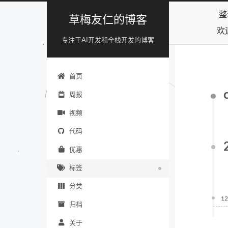
整
草梅友仁的博客
欢
专注于AI开发和全栈开发的博客
首页
周报
视频
代码
优惠
标签
分类
12
归档
关于