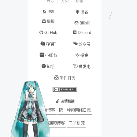
日志
分类
标签
RSS
播客
周报
Bilibili
GitHub
Discord
QQ群
公众号
小红书
掘金
知乎
爱发电
邮件订阅
友情链接
墨梅博客
阮一峰的网络日志
阿猫的博客
二丫讲梵