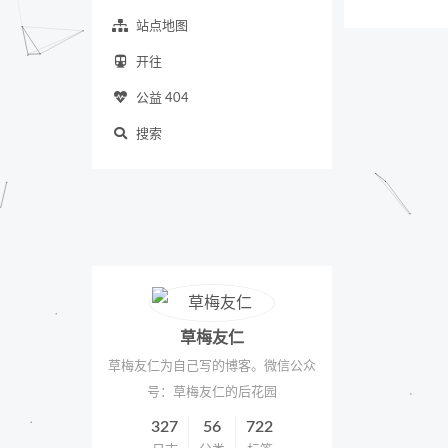
站点地图
开往
公益 404
搜索
草梅友仁
草梅友仁为自己写的博客。微信公众
号：草梅友仁的后花园
327
56
722