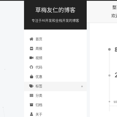
整
草梅友仁的博客
欢
专注于AI开发和全栈开发的博客
首页
周报
视频
代码
优惠
标签
分类
10
归档
关于