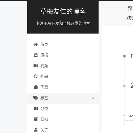
整
草梅友仁的博客
欢
专注于AI开发和全栈开发的博客
首页
周报
视频
代码
优惠
标签
分类
02
归档
关于