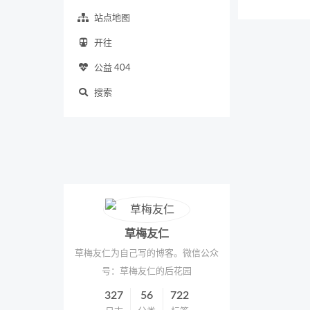
站点地图
开往
公益 404
搜索
草梅友仁
草梅友仁为自己写的博客。微信公众
号：草梅友仁的后花园
327
56
722