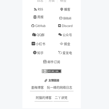
日志
分类
标签
RSS
播客
周报
Bilibili
GitHub
Discord
QQ群
公众号
小红书
掘金
知乎
爱发电
邮件订阅
友情链接
墨梅博客
阮一峰的网络日志
阿猫的博客
二丫讲梵