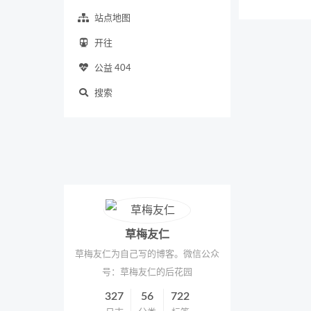
站点地图
开往
公益 404
搜索
草梅友仁
草梅友仁为自己写的博客。微信公众
号：草梅友仁的后花园
327
56
722