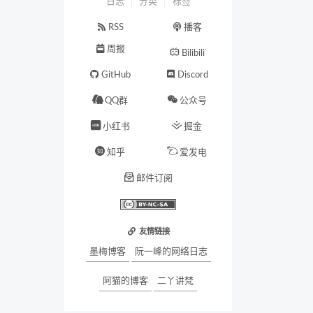
日志
分类
标签
RSS
播客
周报
Bilibili
GitHub
Discord
QQ群
公众号
小红书
掘金
知乎
爱发电
邮件订阅
友情链接
墨梅博客
阮一峰的网络日志
阿猫的博客
二丫讲梵