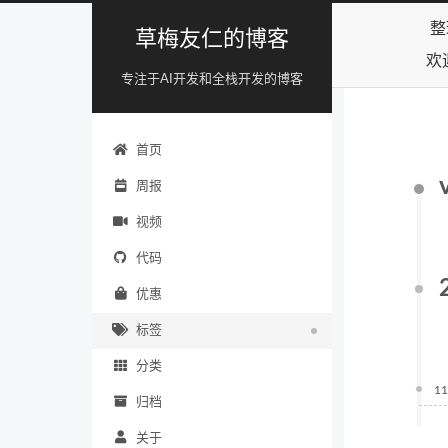
整
草梅友仁的博客
欢
专注于AI开发和全栈开发的博客
首页
周报
视频
代码
优惠
标签
分类
11
归档
关于