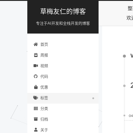
整
草梅友仁的博客
欢
专注于AI开发和全栈开发的博客
首页
周报
视频
代码
优惠
标签
分类
04
归档
关于