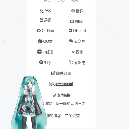
日志
分类
标签
RSS
播客
周报
Bilibili
GitHub
Discord
QQ群
公众号
小红书
掘金
知乎
爱发电
邮件订阅
友情链接
墨梅博客
阮一峰的网络日志
阿猫的博客
二丫讲梵