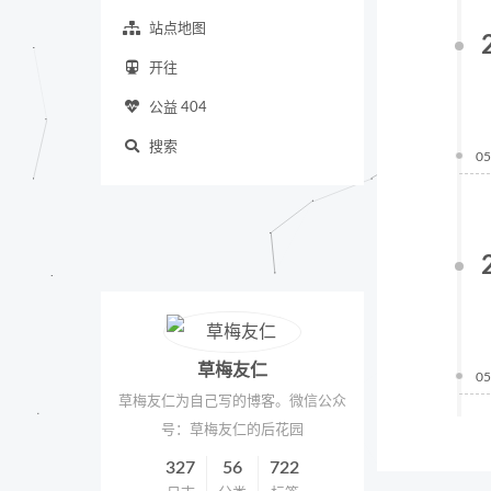
站点地图
开往
公益 404
搜索
05
草梅友仁
05
草梅友仁为自己写的博客。微信公众
号：草梅友仁的后花园
327
56
722