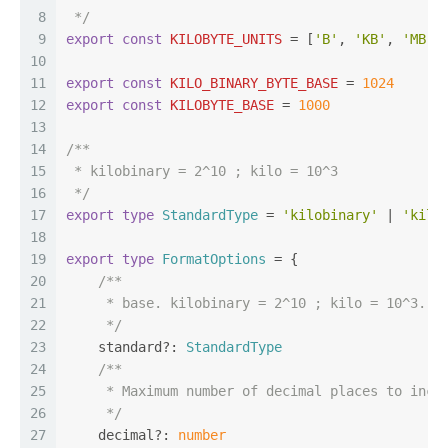
8
 */
9
export
const
KILOBYTE_UNITS
 = [
'B'
, 
'KB'
, 
'MB'
,
10
11
export
const
KILO_BINARY_BYTE_BASE
 = 
1024
12
export
const
KILOBYTE_BASE
 = 
1000
13
14
/**
15
 * kilobinary = 2^10 ; kilo = 10^3
16
 */
17
export
type
StandardType
 = 
'kilobinary'
 | 
'kilo
18
19
export
type
FormatOptions
 = {
20
/**
21
     * base. kilobinary = 2^10 ; kilo = 10^3. D
22
     */
23
standard
?: 
StandardType
24
/**
25
     * Maximum number of decimal places to incl
26
     */
27
decimal
?: 
number