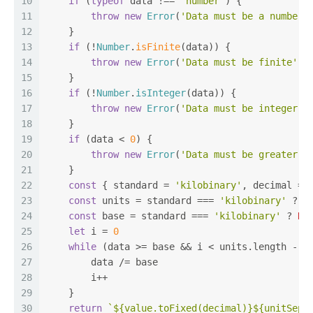
10
if
 (
typeof
 data !== 
'number'
) {
11
throw
new
Error
(
'Data must be a number'
12
    }
13
if
 (!
Number
.
isFinite
(data)) {
14
throw
new
Error
(
'Data must be finite'
)
15
    }
16
if
 (!
Number
.
isInteger
(data)) {
17
throw
new
Error
(
'Data must be integer'
)
18
    }
19
if
 (data < 
0
) {
20
throw
new
Error
(
'Data must be greater t
21
    }
22
const
 { standard = 
'kilobinary'
, decimal = 
23
const
 units = standard === 
'kilobinary'
 ? 
K
24
const
 base = standard === 
'kilobinary'
 ? 
KI
25
let
 i = 
0
26
while
 (data >= base && i < units.
length
 - 
1
27
        data /= base
28
        i++
29
    }
30
return
`
${value.toFixed(decimal)}
${unitSepa