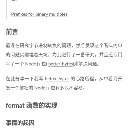
Prefixes for binary multiples
前言
最近在研究字节进制转换的问题，然后发现这个看似简单
的问题实则埋着天坑，为此进行了一番研究，并且还专门
写了一个 Node.js 包(
better-bytes
)来解决问题。
在此分享一下我写
better-bytes
的心路历程，从中看到开
发一个健壮的 Node.js 包有多么不容易。
format 函数的实现
事情的起因