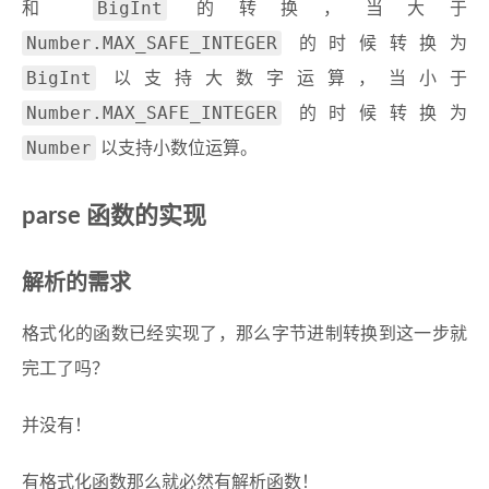
BigInt
和
的转换，当大于
Number.MAX_SAFE_INTEGER
的时候转换为
BigInt
以支持大数字运算，当小于
Number.MAX_SAFE_INTEGER
的时候转换为
Number
以支持小数位运算。
parse 函数的实现
解析的需求
格式化的函数已经实现了，那么字节进制转换到这一步就
完工了吗？
并没有！
有格式化函数那么就必然有解析函数！