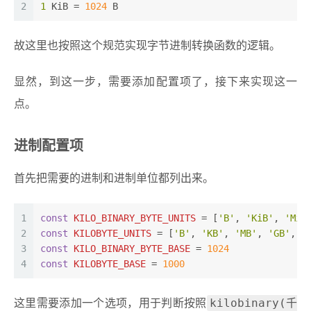
2
1 
KiB = 
1024
 B
故这里也按照这个规范实现字节进制转换函数的逻辑。
显然，到这一步，需要添加配置项了，接下来实现这一
点。
进制配置项
首先把需要的进制和进制单位都列出来。
1
const
KILO_BINARY_BYTE_UNITS
 = [
'B'
, 
'KiB'
, 
'MiB
2
const
KILOBYTE_UNITS
 = [
'B'
, 
'KB'
, 
'MB'
, 
'GB'
, 
'
3
const
KILO_BINARY_BYTE_BASE
 = 
1024
4
const
KILOBYTE_BASE
 = 
1000
kilobinary(千
这里需要添加一个选项，用于判断按照