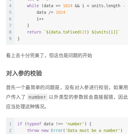
4
while
 (data >= 
1024
 && i < units.
length
 - 
1
)
5
        data /= 
1024
6
        i++
7
    }
8
return
`
${data.toFixed(
2
)}
${units[i]}
`
9
}
看上去十分完美了，但这也是问题的开始
对入参的校验
首先一个最简单的问题是，没有对入参进行校验，如果用
number
户传入了
以外类型的参数就会直接报错，因此
应当处理这种情况。
1
if
 (
typeof
 data !== 
'number'
) {
2
throw
new
Error
(
'Data must be a number'
)