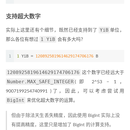
支持超大数字
YiB
实际上这里还有个细节，既然已经支持到了
单位，
1 YiB
那么各位有想过
会有多大吗？
1
1 
YiB = 
1208925819614629174706176
 B
1208925819614629174706176
这个数字已经远大于
Number.MAX_SAFE_INTEGER
(即 2^53 − 1，
9007199254740991 )了，因此，可以考虑尝试用
BigInt
来优化超大数字的运算。
但由于除法天生丢失精度，因此使用 BigInt 实际上没
有提高精度，这里只是增加了 BigInt 的计算支持。