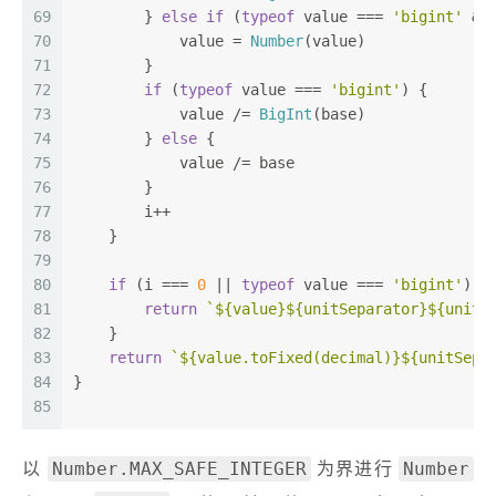
69
        } 
else
if
 (
typeof
 value === 
'bigint'
 &&
70
            value = 
Number
(value)
71
        }
72
if
 (
typeof
 value === 
'bigint'
) {
73
            value /= 
BigInt
(base)
74
        } 
else
 {
75
            value /= base
76
        }
77
        i++
78
    }
79
80
if
 (i === 
0
 || 
typeof
 value === 
'bigint'
) {
81
return
`
${value}
${unitSeparator}
${units
82
    }
83
return
`
${value.toFixed(decimal)}
${unitSepa
84
}
85
Number.MAX_SAFE_INTEGER
Number
以
为界进行