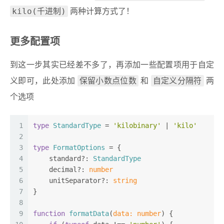
kilo(千进制)
两种计算方式了！
更多配置项
到这一步其实已经差不多了，再添加一些配置项用于自定
保留小数点位数
自定义分隔符
义即可，此处添加
和
两
个选项
1
type
StandardType
 = 
'kilobinary'
 | 
'kilo'
2
3
type
FormatOptions
 = {
4
standard
?: 
StandardType
5
decimal
?: 
number
6
unitSeparator
?: 
string
7
}
8
9
function
formatData
(
data
: 
number
) {