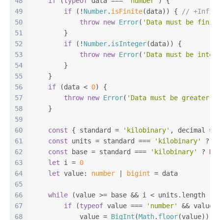
48
if
 (
typeof
 data === 
'number'
) {
49
if
 (!
Number
.
isFinite
(data)) { 
// +Infin
50
throw
new
Error
(
'Data must be finit
51
        }
52
if
 (!
Number
.
isInteger
(data)) {
53
throw
new
Error
(
'Data must be integ
54
        }
55
    }
56
if
 (data < 
0
) {
57
throw
new
Error
(
'Data must be greater t
58
    }
59
60
const
 { standard = 
'kilobinary'
, decimal = 
61
const
 units = standard === 
'kilobinary'
 ? 
K
62
const
 base = standard === 
'kilobinary'
 ? 
KI
63
let
 i = 
0
64
let
value
: 
number
 | 
bigint
 = data
65
66
while
 (value >= base && i < units.
length
 - 
67
if
 (
typeof
 value === 
'number'
 && value 
68
            value = 
BigInt
(
Math
.
floor
(value))