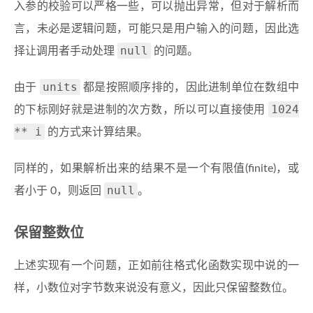
入参的校验可以严格一些，可以抛出异常，但对于解析而
言，未必是逻辑问题，可能只是用户输入的问题，因此选
null
择让调用者手动处理
的问题。
units
由于
都是按照顺序排的，因此进制单位在数组中
1024
的下标刚好就是进制的次方数，所以可以直接使用
** i
的方式来计算结果。
同样的，如果解析出来的结果不是一个有限值(finite)，或
null
者小于 0，则返回
。
保留整数位
上述实现有一个问题，正如前往格式化函数实现中说的一
样，小数位对字节数来说没有意义，因此只保留整数位。