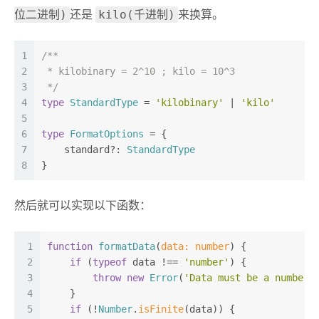
位二进制)
kilo(千进制)
还是
来换算。
1
/**
2
 * kilobinary = 2^10 ; kilo = 10^3
3
 */
4
type
StandardType
 = 
'kilobinary'
 | 
'kilo'
5
6
type
FormatOptions
 = {
7
standard
?: 
StandardType
8
}
然后就可以实现以下函数：
1
function
formatData
(
data
: 
number
) {
2
if
 (
typeof
 data !== 
'number'
) {
3
throw
new
Error
(
'Data must be a number'
4
    }
5
if
 (!
Number
.
isFinite
(data)) {