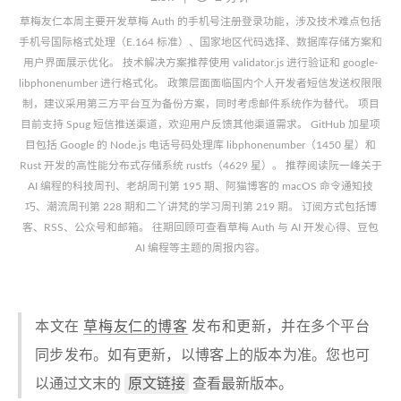
草梅友仁本周主要开发草梅 Auth 的手机号注册登录功能，涉及技术难点包括
手机号国际格式处理（E.164 标准）、国家地区代码选择、数据库存储方案和
用户界面展示优化。 技术解决方案推荐使用 validator.js 进行验证和 google-
libphonenumber 进行格式化。 政策层面面临国内个人开发者短信发送权限限
制，建议采用第三方平台互为备份方案，同时考虑邮件系统作为替代。 项目
目前支持 Spug 短信推送渠道，欢迎用户反馈其他渠道需求。 GitHub 加星项
目包括 Google 的 Node.js 电话号码处理库 libphonenumber（1450 星）和
Rust 开发的高性能分布式存储系统 rustfs（4629 星）。 推荐阅读阮一峰关于
AI 编程的科技周刊、老胡周刊第 195 期、阿猫博客的 macOS 命令通知技
巧、潮流周刊第 228 期和二丫讲梵的学习周刊第 219 期。 订阅方式包括博
客、RSS、公众号和邮箱。 往期回顾可查看草梅 Auth 与 AI 开发心得、豆包
AI 编程等主题的周报内容。
本文在
草梅友仁的博客
发布和更新，并在多个平台
同步发布。如有更新，以博客上的版本为准。您也可
原文链接
以通过文末的
查看最新版本。