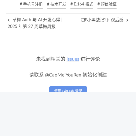
# 手机号注册
# 技术开发
# E.164 格式
# 短信验证
草梅 Auth 与 AI 开发心得 |
《罗小黑战记2》观后感
2025 年第 27 周草梅周报
未找到相关的
Issues
进行评论
请联系 @CaoMeiYouRen 初始化创建
使用 GitHub 登录
浙ICP备18041571号-2
浙公安备33102302000191号
© 2019 –
2026
草梅友仁版权所有
|
850k
|
12:53
由
Hexo
&
NexT.Pisces
强力驱动