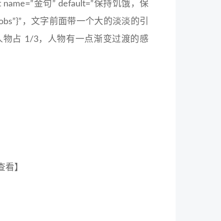
e=”金句” default=”保持饥饿，保
teve Jobs”}”，文字前面带一个大的淡淡的引
物占 1/3，人物有一点渐变过渡的感
查看】