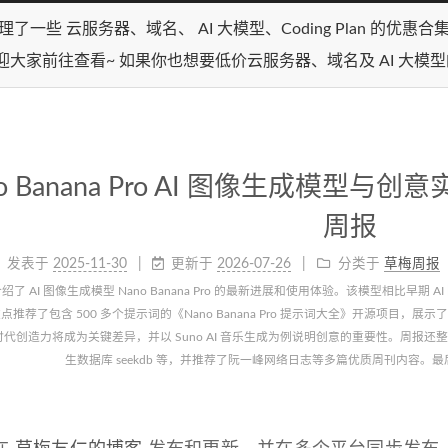
理了一些 云服务器、域名、 AI 大模型、Coding Plan 的优惠
迎大家前往查看~ 如果你也想要低价云服务器、域名及 AI 大模
o Banana Pro AI 图像生成模型与创意实
周报
发表于
2025-11-30
更新于
2026-07-26
分类于
草梅周报
绍了 AI 图像生成模型 Nano Banana Pro 的最新进展和使用体验。该模型相比
点推荐了包含 500 多个提示词的《Nano Banana Pro 提示词大全》开源项
 时代创造力将成为关键差异，并以 Suno AI 音乐生成为例说明创意的重要性。周报还整理了 
生数据库 seekdb 等，并推荐了阮一峰网络日志等多篇优质周刊内容