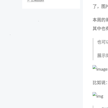
5.
往期回顾
了，图
本周的
其中也
也可
展示
比如说