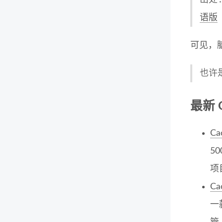
出处
语版
可见，
也许
最新 
Ca
5
项
Ca
一