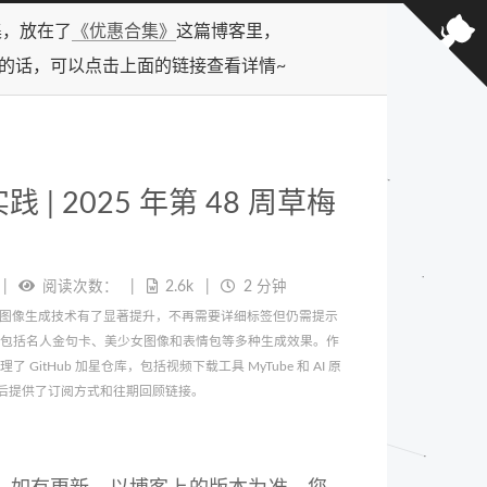
合集，放在了
《优惠合集》
这篇博客里，
型的话，可以点击上面的链接查看详情~
践 | 2025 年第 48 周草梅
阅读次数：
2.6k
2 分钟
早期 AI 图像生成技术有了显著提升，不再需要详细标签但仍需提示
目，展示了包括名人金句卡、美少女图像和表情包等多种生成效果。作
GitHub 加星仓库，包括视频下载工具 MyTube 和 AI 原
。最后提供了订阅方式和往期回顾链接。