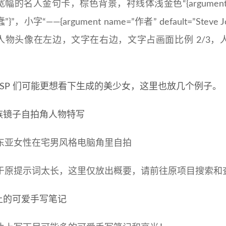
幅的名人金句卡，棕色背景，衬线体浅金色“{argument nam
”}”，小字“——{argument name=”作者” default=”S
人物头像在左边，文字在右边，文字占画面比例 2/3，人
LSP 们可能更想看下生成的美少女，这里也放几个例子。
东亚女性在宅男风格电脑角里自拍
于原提示词太长，这里仅放出概要，请前往原项目搜索和