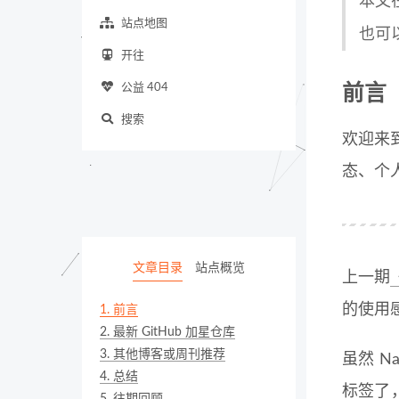
本文
站点地图
也可
开往
公益 404
前言
搜索
欢迎来到
态、个
文章目录
站点概览
上一期
的使用
1.
前言
2.
最新 GitHub 加星仓库
3.
其他博客或周刊推荐
虽然 Na
4.
总结
标签了