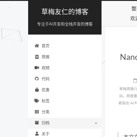
整
草梅友仁的博客
欢
专注于AI开发和全栈开发的博客
首页
Nan
周报
视频
代码
草梅周报介
优惠
词。周报重
标签
者指出 AI
分类
归档
关于