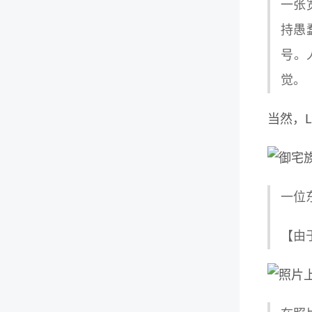
一张宽
持愚蠢
号。
觉。
当然，
一位
【由