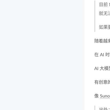
目前 N
就无
如果
随着越
在 A
AI 
有创意
像
Suno