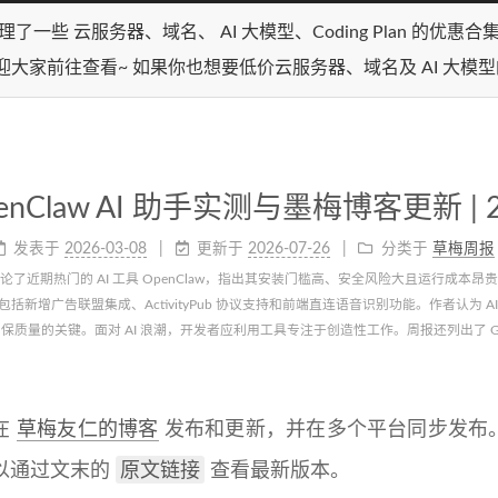
理了一些 云服务器、域名、 AI 大模型、Coding Plan 的优惠
迎大家前往查看~ 如果你也想要低价云服务器、域名及 AI 大模
enClaw AI 助手实测与墨梅博客更新 | 
发表于
2026-03-08
更新于
2026-07-26
分类于
草梅周报
论了近期热门的 AI 工具 OpenClaw，指出其安装门槛高、安全风险大且运行成
包括新增广告联盟集成、ActivityPub 协议支持和前端直连语音识别功能。作者认为
保质量的关键。面对 AI 浪潮，开发者应利用工具专注于创造性工作。周报还列出了 G
在
草梅友仁的博客
发布和更新，并在多个平台同步发布
原文链接
以通过文末的
查看最新版本。