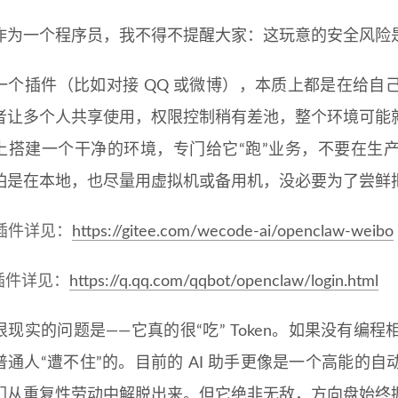
作为一个程序员，我不得不提醒大家：这玩意的安全风险
一个插件（比如对接 QQ 或微博），本质上都是在给自
者让多个人共享使用，权限控制稍有差池，整个环境可能
上搭建一个干净的环境，专门给它“跑”业务，不要在生
怕是在本地，也尽量用虚拟机或备用机，没必要为了尝鲜
插件详见：
https://gitee.com/wecode-ai/openclaw-weibo
 插件详见：
https://q.qq.com/qqbot/openclaw/login.html
很现实的问题是——它真的很“吃” Token。如果没有
普通人“遭不住”的。目前的 AI 助手更像是一个高能的
们从重复性劳动中解脱出来。但它绝非无敌，方向盘始终