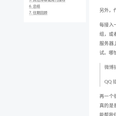
5.
其他博客或周刊推荐
6.
总结
另外，
7.
往期回顾
每接入
组，或
服务器
试。哪
微博
QQ
再一个
真的是
能帮我