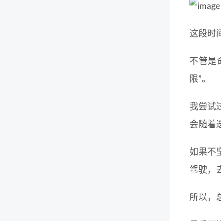
这段时
不管是
限”。
我尝试
会随着
如果不坚
驾驶，
所以，