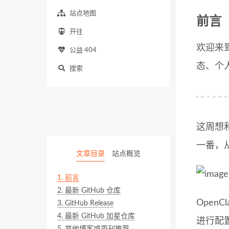
站点地图
前言
开往
欢迎来到
公益 404
态、个
搜索
这周想
一番，
文章目录
站点概览
1.
前言
2.
最新 GitHub 仓库
Open
3.
GitHub Release
4.
最新 GitHub 加星仓库
进行配