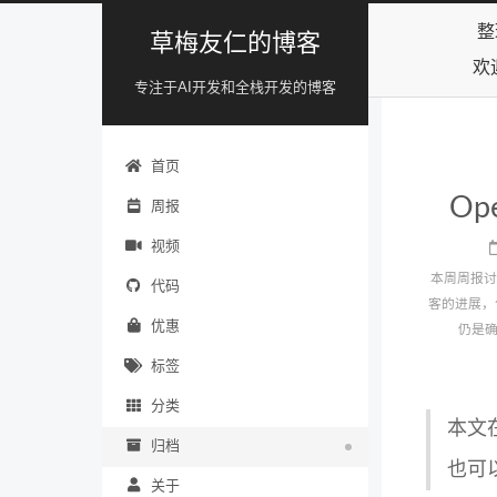
整
草梅友仁的博客
欢
专注于AI开发和全栈开发的博客
首页
Op
周报
视频
本周周报讨
代码
客的进展，
优惠
仍是确
标签
分类
本文
归档
也可
关于