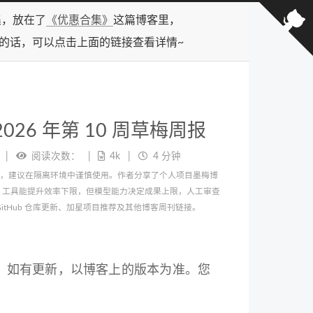
合集，放在了
《优惠合集》
这篇博客里，
型的话，可以点击上面的链接查看详情~
2026 年第 10 周草梅周报
阅读次数：
4k
4 分钟
本昂贵，建议在隔离环境中谨慎使用。作者分享了个人项目墨梅博
 AI 工具能提升效率下限，但模型能力决定成果上限，人工审查
itHub 仓库更新、加星项目推荐及其他博客周刊链接。
。如有更新，以博客上的版本为准。您