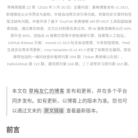
草梅周报第 22 周（2026 年 5 月 30 日）主要内容：墨梅博客发布 v1.18.0，
新增微信公众号预览与复制、外链自动转文末引用功能，修复同步文章时标签
尾注缺失问题。作者开发了基于 TinyFish 免费搜索 API 的 MCP 工具和超级搜
索技能，通过事实核查、交叉比对和黑名单过滤，将 AI 搜索准确率从约 60%
提升至 80%，但指出 AI 搜索仍受限于原始搜索引擎，结果需人工验证。
GitHub Release 方面：momei v1.18.0 包含会话管理、分发按钮增强、Feed
生成优化等多项更新；cmyr-template-cli v1.45.3 修复了依赖安全漏洞。其他
推荐包括阮一峰科技爱好者周刊第 398 期（Token 费用难以负担）、
HelloGitHub 第 122 期、潮流周刊第 268 期、二丫讲梵学习周刊第 265 期。
本文在
草梅友仁的博客
发布和更新，并在多个平台
同步发布。如有更新，以博客上的版本为准。您也可
原文链接
以通过文末的
查看最新版本。
前言