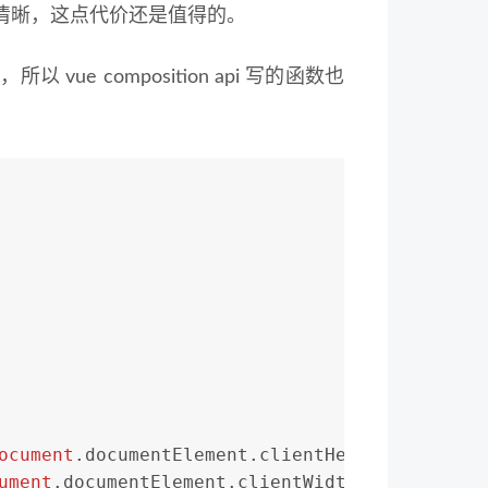
清晰，这点代价还是值得的。
 vue composition api 写的函数也
ocument
.
documentElement
.
clientHeight
ument
.
documentElement
.
clientWidth