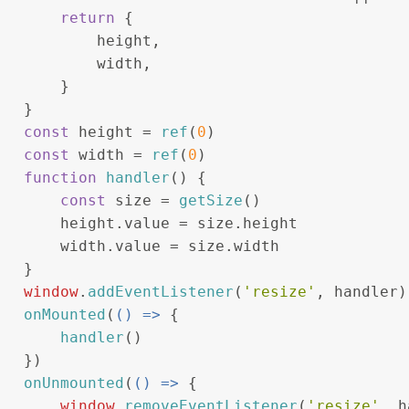
return
 {
           height,
           width,
       }
   }
const
 height = 
ref
(
0
)
const
 width = 
ref
(
0
)
function
handler
(
) {
const
 size = 
getSize
()
       height.
value
 = size.
height
       width.
value
 = size.
width
   }
window
.
addEventListener
(
'resize'
, handler)
onMounted
(
() =>
 {
handler
()
   })
onUnmounted
(
() =>
 {
window
.
removeEventListener
(
'resize'
, h