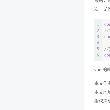
最后，就
次。尤
1
co
2
/
3
co
4
5
/
6
co
vue 
本文作
本文地
版权声