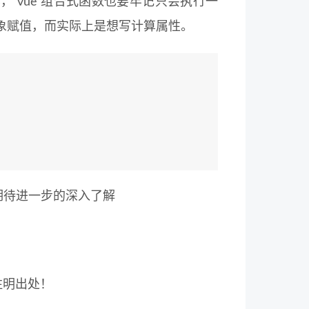
行一样， vue 组合式函数也要牢记只会执行一
象赋值，而实际上是想写计算属性。
，期待进一步的深入了解
注明出处！