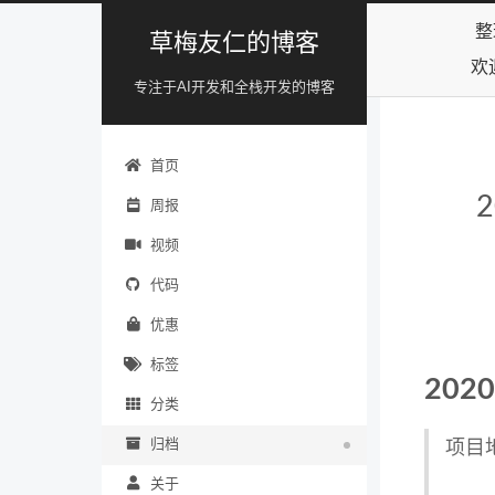
整
草梅友仁的博客
欢
专注于AI开发和全栈开发的博客
首页
2
周报
视频
代码
优惠
标签
202
分类
归档
项目
关于