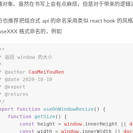
通对象。虽然在书写上会有点麻烦，但是对于带来的逻辑
推荐把组合式 api 的命名采用类似 react hook 的风格，所以
useXXX 格式命名的，例如
**
* 返回 window 的大小
*
* 
@author
CaoMeiYouRen
* 
@date
 2020-10-10
* 
@export
* 
@returns
*/
xport
function
useOnWindowResize
(
) {
function
getSize
(
) {
const
 height = 
window
.
innerHeight
 || 
d
const
 width = 
window
.
innerWidth
 || 
doc