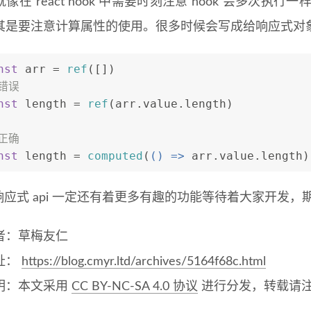
像在 react hook 中需要时刻注意 hook 会多次执
其是要注意计算属性的使用。很多时候会写成给响应式对
nst
 arr = 
ref
([])
/错误
nst
 length = 
ref
(arr.
value
.
length
)
/正确
nst
 length = 
computed
(
() =>
 arr.
value
.
length
)
的响应式 api 一定还有着更多有趣的功能等待着大家开发
者：草梅友仁
址：
https://blog.cmyr.ltd/archives/5164f68c.html
明：本文采用
CC BY-NC-SA 4.0 协议
进行分发，转载请