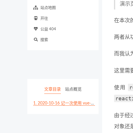
演示
站点地图
开往
在本次的
公益 404
两者从
搜索
而我认
这里需
r
使用
文章目录
站点概览
react
1.
2020-10-16 记一次使用 vue-composition-api 开发网页的经历
由于经
对象还