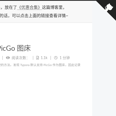
合集，放在了
《优惠合集》
这篇博客里，
型的话，可以点击上面的链接查看详情~
PicGo 图床
阅读次数：
1.1k
1 分钟
。发现 Typora 默认支持 PicGo 作为图床，因此记录