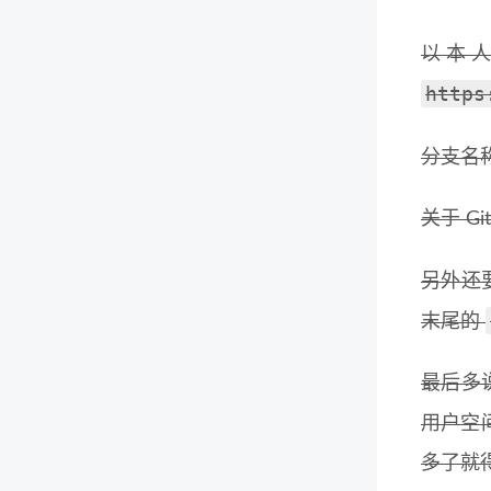
以本
https
分支名
关于 Gi
另外还
末尾的
最后多说
用户空
多了就