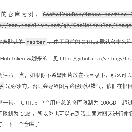
CaoMeiYouRen/image-hosting-
人的仓库为例，
://cdn.jsdelivr.net/gh/CaoMeiYouRen/image
master
称选默认的
，由于目前的 GitHub 默认分支名
tHub Token 从哪来的，见
https://github.com/settings/to
要注意一点，如果你不希望图片放在根目录下，那么可
/
是必须的，否则会导致图片路径层级错误，依旧在根
一句， GitHub 单个用户总的仓库限制为 100GB，超
间限制为 1GB ，所以你也可以看到我上面对图床进行
得开下一个仓库了。