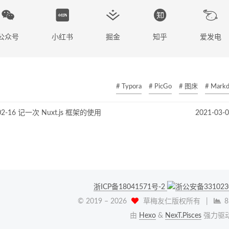
公众号
小红书
掘金
知乎
爱发电
# Typora
# PicGo
# 图床
# Mark
02-16 记一次 Nuxt.js 框架的使用
2021-0
浙ICP备18041571号-2
浙公安备331023
© 2019 –
2026
草梅友仁版权所有
|
8
由
Hexo
&
NexT.Pisces
强力驱