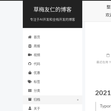
整
草梅友仁的博客
欢
专注于AI开发和全栈开发的博客
首页
周报
视频
最近在用 
代码
优惠
标签
分类
2021
归档
Typo
关于