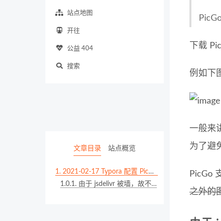
站点地图
PicG
开往
下载 P
公益 404
搜索
例如下
一般来
为了避
文章目录
站点概览
1.
2021-02-17 Typora 配置 PicGo 图床
PicG
1.0.1.
由于 jsdelivr 被墙，故不再推荐使用 GitHub 作为图床 ！请使用 七牛云、腾讯云 COS 、阿里云 OSS 等图床！
之外的