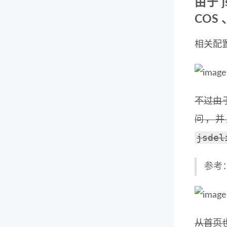
由于 
COS
相关配
不过由
问，并
jsdel
参考
从首页也