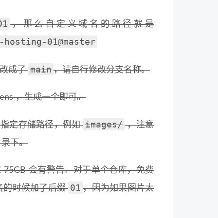
01
，那么自定义域名的路径就是
-hosting-01@master
main
称改成了
，请自行修改分支名称。
kens
，生成一个即可。
images/
以指定存储路径，例如
，注意
目录下。
过 75GB 会有警告。对于单个仓库，免费
01
命名的时候加了后缀
，因为如果图片太