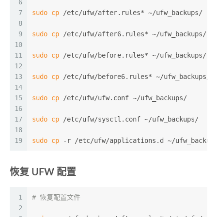
6
7
sudo
cp
 /etc/ufw/after.rules* ~/ufw_backups/
8
9
sudo
cp
 /etc/ufw/after6.rules* ~/ufw_backups/
10
11
sudo
cp
 /etc/ufw/before.rules* ~/ufw_backups/
12
13
sudo
cp
 /etc/ufw/before6.rules* ~/ufw_backups/
14
15
sudo
cp
 /etc/ufw/ufw.conf ~/ufw_backups/
16
17
sudo
cp
 /etc/ufw/sysctl.conf ~/ufw_backups/
18
19
sudo
cp
 -r /etc/ufw/applications.d ~/ufw_backup
恢复 UFW 配置
1
# 恢复配置文件
2