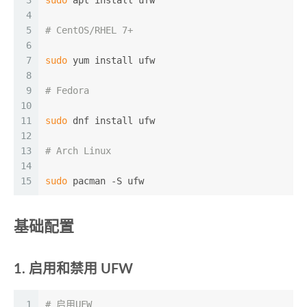
3
sudo
 apt install ufw
4
5
# CentOS/RHEL 7+
6
7
sudo
 yum install ufw
8
9
# Fedora
10
11
sudo
 dnf install ufw
12
13
# Arch Linux
14
15
sudo
 pacman -S ufw
基础配置
1. 启用和禁用 UFW
1
# 启用UFW