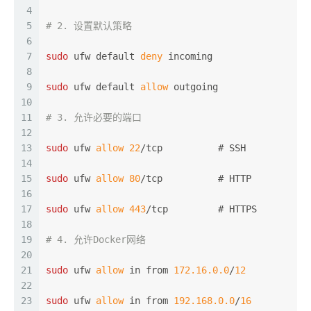
4
5
# 2. 设置默认策略
6
7
sudo
 ufw default 
deny
 incoming
8
9
sudo
 ufw default 
allow
 outgoing
10
11
# 3. 允许必要的端口
12
13
sudo
 ufw 
allow
22
/tcp          # SSH
14
15
sudo
 ufw 
allow
80
/tcp          # HTTP
16
17
sudo
 ufw 
allow
443
/tcp         # HTTPS
18
19
# 4. 允许Docker网络
20
21
sudo
 ufw 
allow
 in from 
172.16.0.0
/
12
22
23
sudo
 ufw 
allow
 in from 
192.168.0.0
/
16