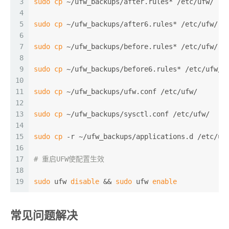
3
sudo
cp
 ~/ufw_backups/after.rules* /etc/ufw/
4
5
sudo
cp
 ~/ufw_backups/after6.rules* /etc/ufw/
6
7
sudo
cp
 ~/ufw_backups/before.rules* /etc/ufw/
8
9
sudo
cp
 ~/ufw_backups/before6.rules* /etc/ufw/
10
11
sudo
cp
 ~/ufw_backups/ufw.conf /etc/ufw/
12
13
sudo
cp
 ~/ufw_backups/sysctl.conf /etc/ufw/
14
15
sudo
cp
 -r ~/ufw_backups/applications.d /etc/uf
16
17
# 重启UFW使配置生效
18
19
sudo
 ufw 
disable
 && 
sudo
 ufw 
enable
常见问题解决