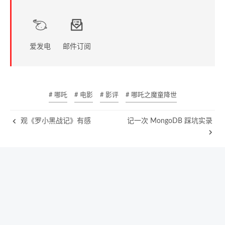
爱发电
邮件订阅
# 哪吒
# 电影
# 影评
# 哪吒之魔童降世
观《罗小黑战记》有感
记一次 MongoDB 踩坑实录
浙ICP备18041571号-2
浙公安备33102302000191号
© 2019 –
2026
草梅友仁版权所有
|
850k
|
12:53
由
Hexo
&
NexT.Pisces
强力驱动