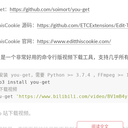
get：
https://github.com/soimort/you-get
ThisCookie 源码：
https://github.com/ETCExtensions/Edit-
ThisCookie 官网：
https://www.editthiscookie.com/
-get 是一个非常好用的命令行版视频下载工具，支持几乎
安装 you-get，需要 Python >= 3.7.4 ，FFmpeg >
p3 install you-get
 下载视频
u-get 
'https://www.bilibili.com/video/BV1mB4y
b 站下载视频。
阅读全文