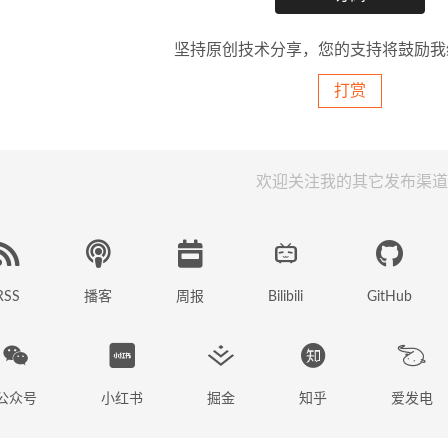
按钮参考如下】
坚持原创技术分享，您的支持将鼓励我
打赏
 cookies 粘贴到 txt 文件中保存即可，例如 cookie
欢迎关注我的其它发布渠道
u-get 
'https://www.bilibili.com/video/BV1mB4y
者：草梅友仁
RSS
播客
周报
GitHub
Bilibili
址：
https://blog.cmyr.ltd/archives/bb924ff5.html
明：本文采用
CC BY-NC-SA 4.0 协议
进行分发，转载请
公众号
小红书
掘金
知乎
爱发电