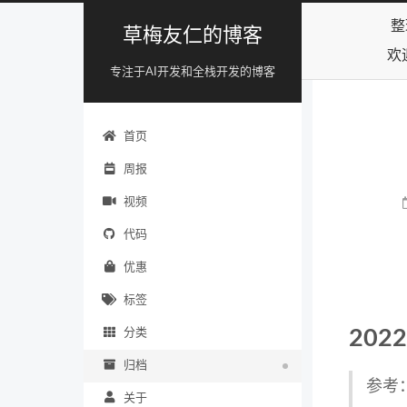
整
草梅友仁的博客
欢
专注于AI开发和全栈开发的博客
首页
周报
视频
代码
优惠
标签
202
分类
归档
参考
关于