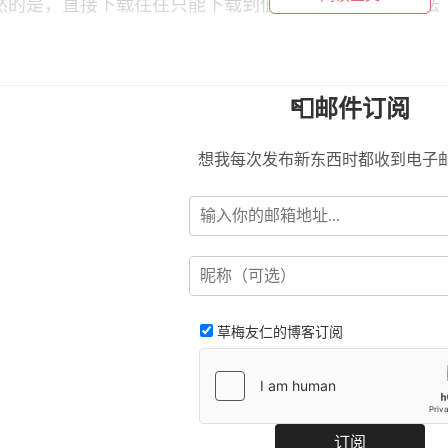
然的是，直接下载往往只能下载到低画质的，而且也无法
。
u-get 官方在 Readme 中的说明可知，目前 you-get 
📮邮件订阅
cookies.txt
pe
两种格式的 cookies，所以我们需要找
想我每次发布新东西时都收到电子
cookies 显然是麻烦的，所以我采用了 EditThisCooki
草梅友仁的博客订阅
选择cookies的导出
ditThisCookie 的选项设置里将
Netscape
，这样一来，我们就能导出符合要求的
格式的 