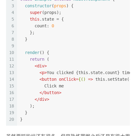
3
constructor
(
props
) {
4
super
(props);
5
this
.
state
 = {
6
count
: 
0
7
    };
8
  }
9
10
render
(
) {
11
return
 (
12
<
div
>
13
<
p
>
You clicked {this.state.count} times
14
<
button
onClick
=
{()
 =>
 this.setState({ 
15
          Click me
16
</
button
>
17
</
div
>
18
    );
19
  }
20
}