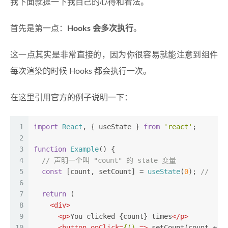
我下面就提一下我自己的心得和看法。
首先是第一点：
Hooks 会多次执行
。
这一点其实是非常直接的，因为你很容易就能注意到组件
每次渲染的时候 Hooks 都会执行一次。
在这里引用官方的例子说明一下：
1
import
React
, { useState } 
from
'react'
;
2
3
function
Example
(
) {
4
// 声明一个叫 "count" 的 state 变量
5
const
 [count, setCount] = 
useState
(
0
); 
//  
6
7
return
 (
8
<
div
>
9
<
p
>
You clicked {count} times
</
p
>
10
<
button
onClick
=
{()
 =>
 setCount(count + 1