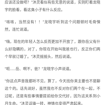
应该还没做吧？”沐灵看似有些无意的说道，实则盯着龙晓
宇的脸看，看这臭小子有什么反应。
“咳咳，当然没有！！”龙晓宇听到这个问题顿时毛骨悚
然，连忙说道。
“嗨，现在的年轻人怎么反而更加不开放了，跟你岳父有什
么好隐瞒的，对了，你现在开始叫我爸也行，反正你们两
个早就订婚了。”沐灵摇摇头，然后说道。
“呃……岳、啊不，爸？”龙晓宇小声说道。
“你这点声音我都听不见，算了，今天找你来主要也不是聊
这个的。话先说好，虽然我也不反对你们两个在一起，不
过呢，还是有些事情要提前给你交代好，因为这关系到小
月生命。”沐灵话锋一转，神情也变得严肃起来。