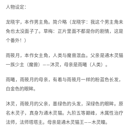
人物设定：
龙晓宇，本作男主角。简介略（龙晓宇：我这个男主角未
免也太没面子了。草梅：正片里面不都是你的剧情，这是
个番外！）
雨筱月，本作女主角，人类与魔兽混血。父亲是通木灵猫
一族少主（魔兽）——沐灵，母亲是雨曦（人类）。
雨曦，雨筱月的母亲，有着与雨筱月一样的粉蓝色长发，
白金色的眼眸。
沐灵，雨筱月的父亲，墨绿色的头发，深绿色的眼眸。原
名木灵子，真身为通木灵猫。九阶五等巅峰，木属性治疗
法师，法师塔塔主。母亲是通木灵猫王——木灵瞳。