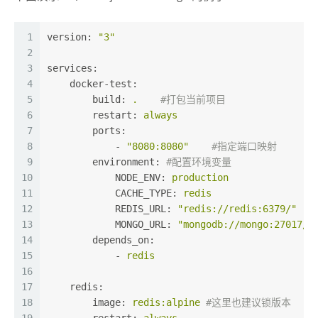
1
version:
"3"
2
3
services:
4
docker-test:
5
build:
.
#打包当前项目
6
restart:
always
7
ports:
8
-
"8080:8080"
#指定端口映射
9
environment:
#配置环境变量
10
NODE_ENV:
production
11
CACHE_TYPE:
redis
12
REDIS_URL:
"redis://redis:6379/"
13
MONGO_URL:
"mongodb://mongo:27017/d
14
depends_on:
15
-
redis
16
17
redis:
18
image:
redis:alpine
#这里也建议锁版本