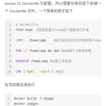
docker 以 Dockerfile 为配置，所以需要在根目录下新建一
个 Dockerfile 文件，一个简单的例子如下
1
# Dockerfile
2
FROM
 node  
#意思是基于node这个镜像进行开发
3
4
COPY
 . /home/app    
#将当前项目的文件复制到/home/a
5
6
RUN
cd
 /home/app && npm install 
#安装依赖
7
8
WORKDIR
 /home/app 
#设置工作目录
9
10
CMD
 [
'npm'
, 
'start'
] 
#运行
在项目根目录执行
1
docker build -t myapp .
2
docker images