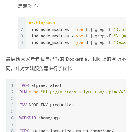
是累赘了。
1
#!/bin/bash
2
find node_modules -
type
 f | grep -E 
"(.idea
3
find node_modules -
type
 f | grep -E 
"\.(md|
4
find node_modules -
type
 d | grep -E 
"(examp
最后给大家看看我自己写的 Dockerfile，和网上的有所不
同，针对大陆服务器进行了优化
1
FROM
 alpine:latest
2
RUN
echo
"http://mirrors.aliyun.com/alpine/v3.1
3
4
ENV
 NODE_ENV production
5
6
WORKDIR
 /home/app
7
8
COPY
 package.json clean-nm.sh /home/app/