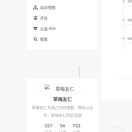
07
站点地图
开往
02
公益 404
02
搜索
草梅友仁
草梅友仁为自己写的博客。微信公众
号：草梅友仁的后花园
327
56
722