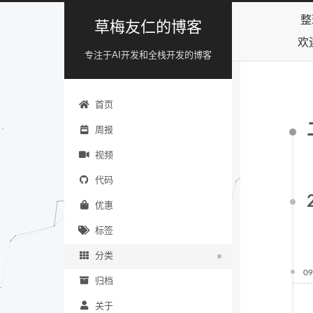
整
草梅友仁的博客
欢
专注于AI开发和全栈开发的博客
首页
周报
视频
代码
优惠
标签
分类
09
归档
关于