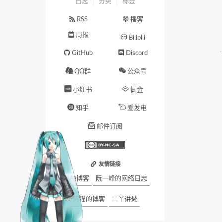
日志
分类
标签
RSS
播客
周报
Bilibili
GitHub
Discord
QQ群
公众号
小红书
掘金
知乎
爱发电
邮件订阅
友情链接
墨梅博客
阮一峰的网络日志
阿猫的博客
二丫讲梵