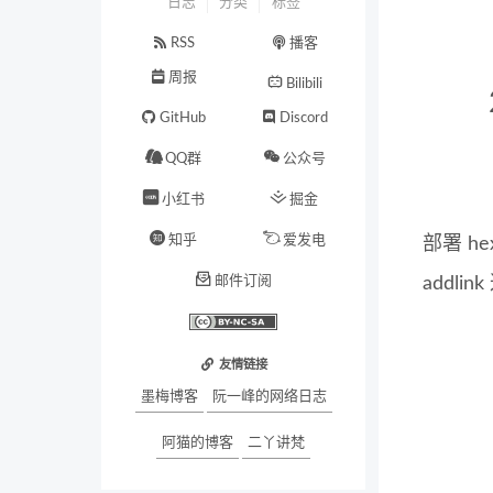
日志
分类
标签
RSS
播客
周报
Bilibili
GitHub
Discord
QQ群
公众号
小红书
掘金
知乎
爱发电
部署 he
邮件订阅
addl
友情链接
墨梅博客
阮一峰的网络日志
阿猫的博客
二丫讲梵