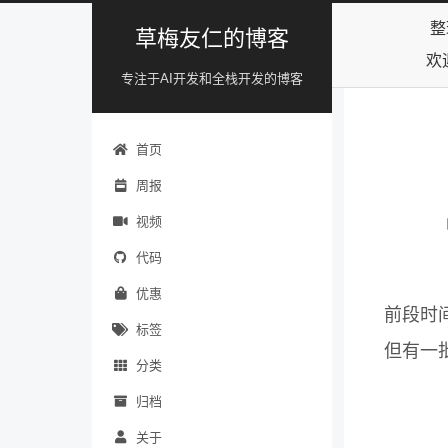
整
草梅友仁的博客
欢
专注于AI开发和全栈开发的博客
首页
周报
视频
代码
优惠
前段时间
标签
但有一批
分类
归档
关于