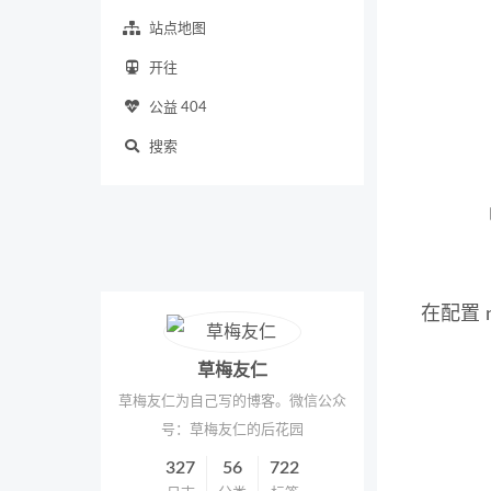
站点地图
开往
公益 404
搜索
在配置
草梅友仁
草梅友仁为自己写的博客。微信公众
号：草梅友仁的后花园
327
56
722