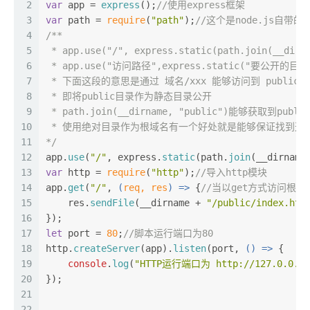
2
var
 app = 
express
();
//使用express框架
3
var
 path = 
require
(
"path"
);
//这个是node.js自带
4
/** 
5
 * app.use("/", express.static(path.join(__dirn
6
 * app.use("访问路径",express.static("要公开的目录
7
 * 下面这段的意思是通过 域名/xxx 能够访问到 public/
8
 * 即将public目录作为静态目录公开
9
 * path.join(__dirname, "public")能够获取到pub
10
 * 使用绝对目录作为根域名有一个好处就是能够保证找到这
11
*/
12
app.
use
(
"/"
, express.
static
(path.
join
(__dirname
13
var
 http = 
require
(
"http"
);
//导入http模块
14
app.
get
(
"/"
, 
(
req, res
) =>
 {
//当以get方式访问根目录
15
    res.
sendFile
(__dirname + 
"/public/index.htm
16
});
17
let
 port = 
80
;
//脚本运行端口为80
18
http.
createServer
(app).
listen
(port, 
() =>
 {
19
console
.
log
(
"HTTP运行端口为 http://127.0.0.1:
20
});
21
22