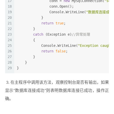
17
                conn = 
new
 MySqlConnection(
"ser
18
                conn.Open();
19
                Console.WriteLine(
"数据库连接成功
20
            }
21
return
true
;
22
        }
23
catch
 (Exception e)
//异常处理
24
        {
25
            Console.WriteLine(
"Exception caught
26
return
false
;
27
        }
28
    }
29
}
​ 3. 在主程序中调用该方法，观察控制台是否有输出，如果
显示“数据库连接成功”则表明数据库连接已成功，操作正
确。