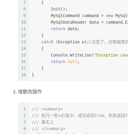
7
    {
8
        Init();
9
        MySqlCommand command = 
new
 MySqlCo
10
        MySqlDataReader data = command.Exe
11
return
 data;
12
    }
13
catch
 (Exception e)
//注意了，对数据库的
14
    {
15
        Console.WriteLine(
"Exception caugh
16
return
null
;
17
    }
18
}
增删改操作
1
///
<summary>
2
///
 执行一条sql指令，成功返回true，失败返回fasl
3
///
 事实上
4
///
</summary>