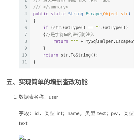
2
///
 转义字符串 例如 abc 转为 'abc'
3
///
</summary>
4
public
static
 String 
Escape
(
Object str
)
5
{
6
if
 (str.GetType() == 
""
.GetType())
7
    {
//是字符串的进行防注入
8
return
"'"
 + MySqlHelper.EscapeStr
9
    }
10
return
 str.ToString();
11
}
五、实现简单的增删查改功能
数据表名称：user
字段：id，类型 int；name，类型 text；pw，类型
text