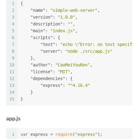
1
{
2
"name"
:
"simple-web-server"
,
3
"version"
:
"1.0.0"
,
4
"description"
:
""
,
5
"main"
:
"index.js"
,
6
"scripts"
:
{
7
"test"
:
"echo \"Error: no test specifie
8
"server"
:
"node ./src/app.js"
9
}
,
10
"author"
:
"CaoMeiYouRen"
,
11
"license"
:
"MIT"
,
12
"dependencies"
:
{
13
"express"
:
"^4.16.4"
14
}
15
}
app.js
1
var
 express = 
require
(
"express"
);