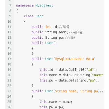
6
7
namespace
MySqlTest
8
{
9
class
User
10
    {
11
public
int
 id;
//编号
12
public
 String name;
//用户名
13
public
 String pw;
//密码
14
public
User
()
15
        {
16
        }
17
public
User
(
MySqlDataReader data
)
18
        {
19
this
.id = data.GetInt16(
"id"
);
20
this
.name = data.GetString(
"name"
);
21
this
.pw = data.GetString(
"pw"
);
22
        }
23
public
User
(
String name, String pw
)
//注
24
        {
25
this
.name = name;
26
this
.pw = pw;