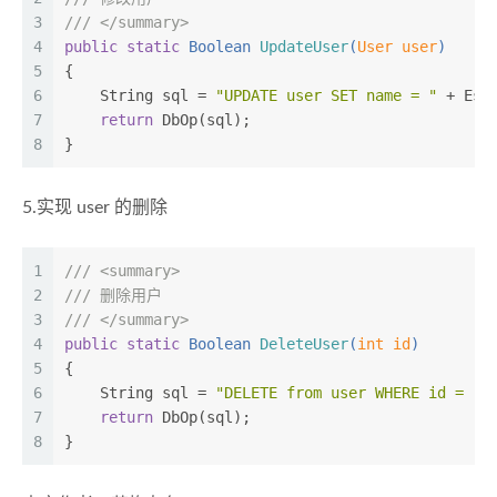
3
///
</summary>
4
public
static
 Boolean 
UpdateUser
(
User user
)
5
{
6
    String sql = 
"UPDATE user SET name = "
 + Esc
7
return
 DbOp(sql);
8
}
5.实现 user 的删除
1
///
<summary>
2
///
 删除用户
3
///
</summary>
4
public
static
 Boolean 
DeleteUser
(
int
 id
)
5
{
6
    String sql = 
"DELETE from user WHERE id = "
 
7
return
 DbOp(sql);
8
}