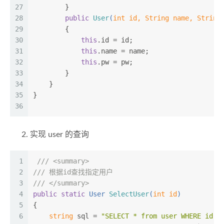
27
        }
28
public
User
(
int
 id, String name, String
29
        {
30
this
.id = id;
31
this
.name = name;
32
this
.pw = pw;
33
        }
34
    }
35
}
36
实现 user 的查询
1
///
<summary>
2
///
 根据id查找指定用户
3
///
</summary>
4
public
static
 User 
SelectUser
(
int
 id
)
5
{
6
string
 sql = 
"SELECT * from user WHERE id =