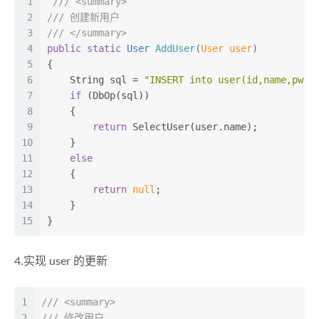
1
///
<summary>
2
///
 创建新用户
3
///
</summary>
4
public
static
 User 
AddUser
(
User user
)
5
{
6
    String sql = 
"INSERT into user(id,name,pw) 
7
if
 (DbOp(sql))
8
    {
9
return
 SelectUser(user.name);
10
    }
11
else
12
    {
13
return
null
;
14
    }
15
}
4.实现 user 的更新
1
///
<summary>
2
///
 修改用户