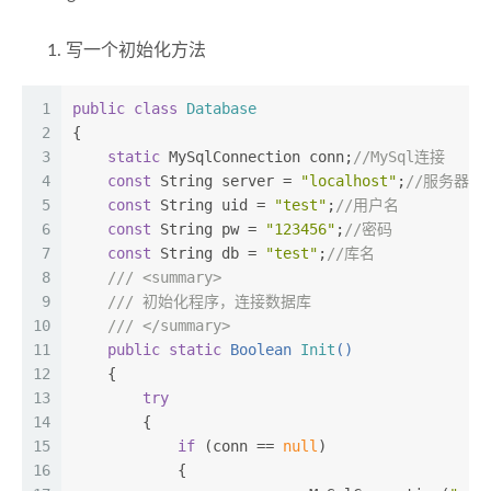
写一个初始化方法
1
public
class
Database
2
{
3
static
 MySqlConnection conn;
//MySql连接
4
const
 String server = 
"localhost"
;
//服务器地
5
const
 String uid = 
"test"
;
//用户名
6
const
 String pw = 
"123456"
;
//密码
7
const
 String db = 
"test"
;
//库名
8
///
<summary>
9
///
 初始化程序，连接数据库
10
///
</summary>
11
public
static
 Boolean 
Init
()
12
    {
13
try
14
        {
15
if
 (conn == 
null
)
16
            {