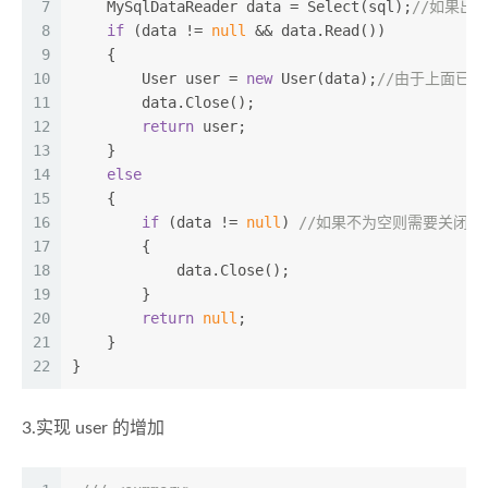
7
    MySqlDataReader data = Select(sql);
//如果出
8
if
 (data != 
null
 && data.Read())
9
    {
10
        User user = 
new
 User(data);
//由于上面已
11
        data.Close();
12
return
 user;
13
    }
14
else
15
    {
16
if
 (data != 
null
) 
//如果不为空则需要关闭！
17
        { 
18
            data.Close(); 
19
        }
20
return
null
;
21
    }
22
}
3.实现 user 的增加