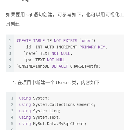
如果要用 sql 语句创建，可参考如下，也可以用可视化工
具创建
1
CREATE TABLE
 IF 
NOT
EXISTS
 `
user
`(
2
   `id` 
INT
 AUTO_INCREMENT 
PRIMARY KEY
,
3
   `name` TEXT 
NOT NULL
,
4
   `pw` TEXT 
NOT NULL
5
)ENGINE
=
InnoDB 
DEFAULT
 CHARSET
=
utf8;
在项目中新建一个 User.cs 类，内容如下
1
using
 System;
2
using
 System.Collections.Generic;
3
using
 System.Linq;
4
using
 System.Text;
5
using
 MySql.Data.MySqlClient;