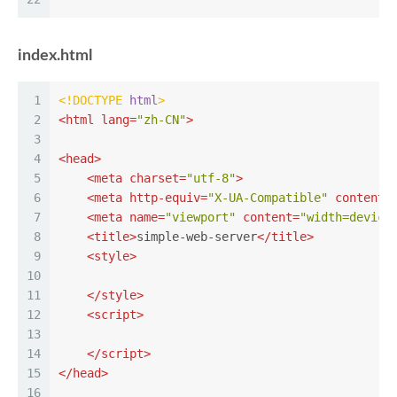
index.html
1
<!DOCTYPE 
html
>
2
<
html
lang
=
"zh-CN"
>
3
4
<
head
>
5
<
meta
charset
=
"utf-8"
>
6
<
meta
http-equiv
=
"X-UA-Compatible"
content
=
7
<
meta
name
=
"viewport"
content
=
"width=device
8
<
title
>
simple-web-server
</
title
>
9
<
style
>
10
11
</
style
>
12
<
script
>
13
14
</
script
>
15
</
head
>
16