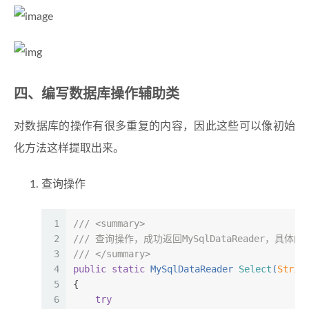
四、编写数据库操作辅助类
对数据库的操作有很多重复的内容，因此这些可以像初始
化方法这样提取出来。
查询操作
1
///
<summary>
2
///
 查询操作，成功返回MySqlDataReader，具
3
///
</summary>
4
public
static
 MySqlDataReader 
Select
(
Strin
5
{
6
try