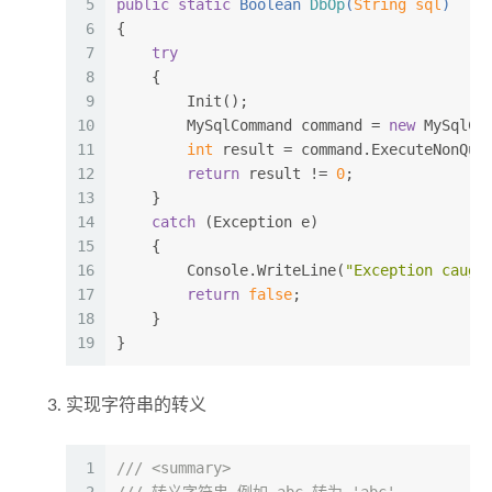
5
public
static
 Boolean 
DbOp
(
String sql
)
6
{
7
try
8
    {
9
        Init();
10
        MySqlCommand command = 
new
 MySqlCo
11
int
 result = command.ExecuteNonQue
12
return
 result != 
0
;
13
    }
14
catch
 (Exception e)
15
    {
16
        Console.WriteLine(
"Exception caugh
17
return
false
;
18
    }
19
}
实现字符串的转义
1
///
<summary>