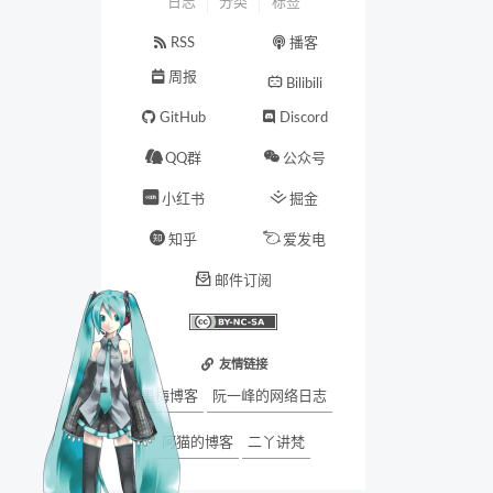
日志
分类
标签
RSS
播客
周报
Bilibili
GitHub
Discord
QQ群
公众号
小红书
掘金
知乎
爱发电
邮件订阅
友情链接
墨梅博客
阮一峰的网络日志
阿猫的博客
二丫讲梵