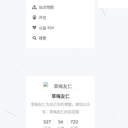
站点地图
开往
公益 404
搜索
草梅友仁
草梅友仁为自己写的博客。微信公众
号：草梅友仁的后花园
327
56
722