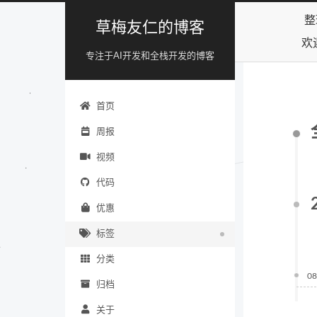
整
草梅友仁的博客
欢
专注于AI开发和全栈开发的博客
首页
周报
视频
代码
优惠
标签
分类
08
归档
关于