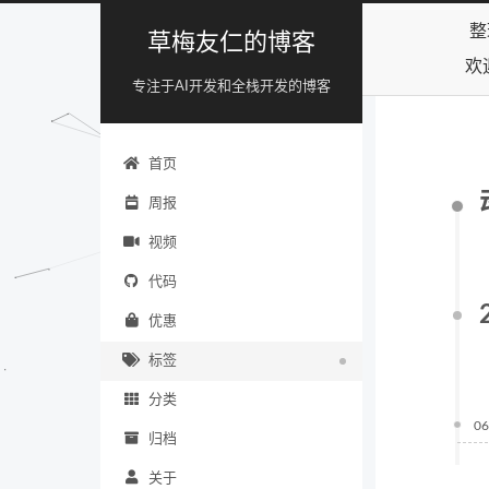
整
草梅友仁的博客
欢
专注于AI开发和全栈开发的博客
首页
周报
视频
代码
优惠
标签
分类
06
归档
关于