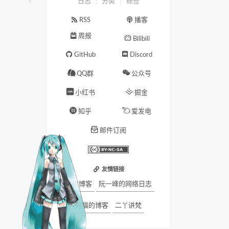
日志
分类
标签
RSS
播客
周报
Bilibili
GitHub
Discord
QQ群
公众号
小红书
掘金
知乎
爱发电
邮件订阅
友情链接
墨梅博客
阮一峰的网络日志
阿猫的博客
二丫讲梵