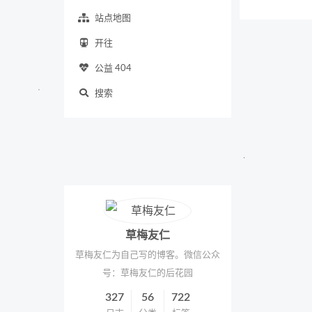
站点地图
开往
公益 404
搜索
草梅友仁
草梅友仁为自己写的博客。微信公众
号：草梅友仁的后花园
327
56
722