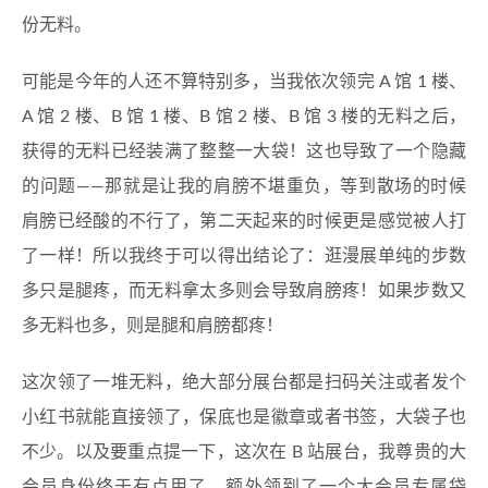
份无料。
可能是今年的人还不算特别多，当我依次领完 A 馆 1 楼、
A 馆 2 楼、B 馆 1 楼、B 馆 2 楼、B 馆 3 楼的无料之后，
获得的无料已经装满了整整一大袋！这也导致了一个隐藏
的问题——那就是让我的肩膀不堪重负，等到散场的时候
肩膀已经酸的不行了，第二天起来的时候更是感觉被人打
了一样！所以我终于可以得出结论了：逛漫展单纯的步数
多只是腿疼，而无料拿太多则会导致肩膀疼！如果步数又
多无料也多，则是腿和肩膀都疼！
这次领了一堆无料，绝大部分展台都是扫码关注或者发个
小红书就能直接领了，保底也是徽章或者书签，大袋子也
不少。以及要重点提一下，这次在 B 站展台，我尊贵的大
会员身份终于有点用了，额外领到了一个大会员专属袋