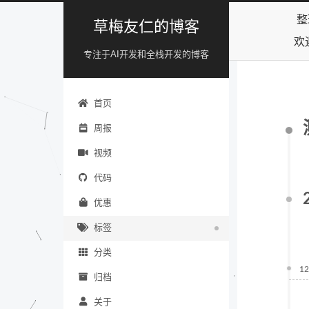
整
草梅友仁的博客
欢
专注于AI开发和全栈开发的博客
首页
周报
视频
代码
优惠
标签
分类
12
归档
关于