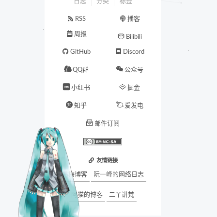
日志
分类
标签
RSS
播客
周报
Bilibili
GitHub
Discord
QQ群
公众号
小红书
掘金
知乎
爱发电
邮件订阅
友情链接
墨梅博客
阮一峰的网络日志
阿猫的博客
二丫讲梵