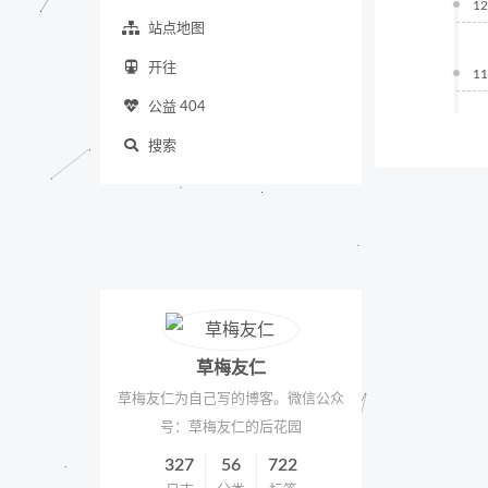
12
站点地图
开往
11
公益 404
搜索
草梅友仁
草梅友仁为自己写的博客。微信公众
号：草梅友仁的后花园
327
56
722