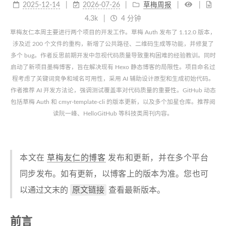
2025-12-14
2026-07-26
草梅周报
4.3k
4 分钟
草梅友仁本周主要进行两个项目的开发工作。草梅 Auth 发布了 1.12.0 版本，
涉及近 200 个文件的重构，新增了公共路径、二维码生成等功能，并修复了
多个 bug。作者反思前期开发中忽视代码质量导致重构困难的经验教训。同时
启动了新项目墨梅博客，旨在解决现有 Hexo 静态博客的局限性。项目命名过
程考虑了关键词竞争和域名可用性，采用 AI 辅助设计原型和生成初始代码。
作者推荐 AI 开发方法论，强调测试覆盖率对代码质量的重要性。GitHub 动态
包括草梅 Auth 和 cmyr-template-cli 的版本更新，以及多个加星仓库。推荐阅
读阮一峰、HelloGitHub 等科技类周刊内容。
本文在
草梅友仁的博客
发布和更新，并在多个平台
同步发布。如有更新，以博客上的版本为准。您也可
原文链接
以通过文末的
查看最新版本。
前言