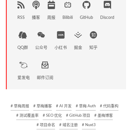
RSS
播客
周报
GitHub
Discord
Bilibili
QQ群
公众号
小红书
掘金
知乎
爱发电
邮件订阅
# 草梅周报
# 草梅播客
# AI 开发
# 草梅 Auth
# 代码重构
# 测试覆盖率
# SEO 优化
# GitHub 项目
# 墨梅博客
# 项目命名
# 域名注册
# Nuxt3