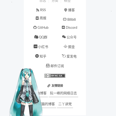
日志
分类
标签
RSS
播客
周报
Bilibili
GitHub
Discord
QQ群
公众号
小红书
掘金
知乎
爱发电
邮件订阅
友情链接
墨梅博客
阮一峰的网络日志
阿猫的博客
二丫讲梵