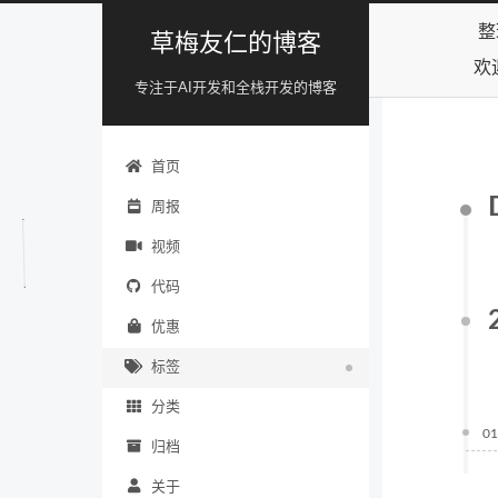
整
草梅友仁的博客
欢
专注于AI开发和全栈开发的博客
首页
周报
视频
代码
优惠
标签
分类
01
归档
关于