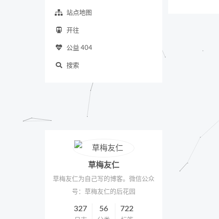
站点地图
开往
公益 404
搜索
草梅友仁
草梅友仁为自己写的博客。微信公众
号：草梅友仁的后花园
327
56
722