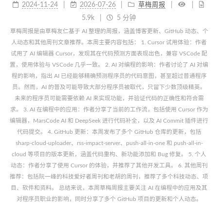
2024-11-24
2026-07-26
草梅周报
5.9k
5 分钟
草梅周报是由草梅友仁基于 AI 整理的周报，涵盖博客更新、GitHub 动态、个
人动态和其他周刊文章推荐。本周主要内容包括： 1. Cursor 试用体验：作者
试用了 AI 编辑器 Cursor，发现其在代码预测方面表现出色，兼容 VSCode 配
置，使用体验与 VSCode 几乎一致。 2. AI 对编程的影响：作者讨论了 AI 对编
程的影响，指出 AI 已经能够精确预测程序员的代码意图，甚至超过普通程序
员。然而，AI 的普及可能导致大部分程序员被取代，只留下少数顶级精英。
未来的程序员可能需要依赖 AI 来实现功能，并验证代码的正确性和符合需
求。 3. AI 在编程中的应用：作者分享了当前的工作流，包括使用 Cursor 作为
编辑器，MarsCode AI 和 DeepSeek 进行代码补全，以及 AI Commit 插件进行
代码提交。 4. GitHub 更新：本周发布了多个 GitHub 仓库的更新，包括
sharp-cloud-uploader、rss-impact-server、push-all-in-one 和 push-all-in-
cloud 等项目的版本更新，涵盖代码重构、新功能添加和 Bug 修复。 5. 个人
动态：作者分享了使用 Cursor 的体验，并推荐了其他开发工具。 6. 其他周刊
推荐：包括阮一峰的科技爱好者周刊和老胡的周刊，推荐了多个科技动态、项
目、软件和资料。 总结来说，本周草梅周报主要关注 AI 在编程中的应用及其
对程序员职业的影响，同时分享了多个 GitHub 项目的更新和个人动态。