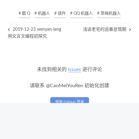
# 酷 Q
# 机器人
# 插件
# QQ 机器人
# 草梅机器人
2019-12-23 wenyan-lang
浅谈老宅的追番怠惰期
用文言文编程初探究
未找到相关的
Issues
进行评论
请联系 @CaoMeiYouRen 初始化创建
使用 GitHub 登录
浙ICP备18041571号-2
浙公安备33102302000191号
© 2019 –
2026
草梅友仁版权所有
|
850k
|
12:53