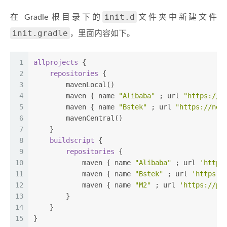
init.d
在 Gradle 根目录下的
文件夹中新建文件
init.gradle
，里面内容如下。
1
allprojects
 {
2
repositories
 { 
3
        mavenLocal() 
4
        maven { name 
"Alibaba"
 ; url 
"https://m
5
        maven { name 
"Bstek"
 ; url 
"https://nex
6
        mavenCentral()
7
    }
8
buildscript
 {
9
repositories
 { 
10
            maven { name 
"Alibaba"
 ; url 
'https
11
            maven { name 
"Bstek"
 ; url 
'https:/
12
            maven { name 
"M2"
 ; url 
'https://pl
13
        }
14
    }
15
}