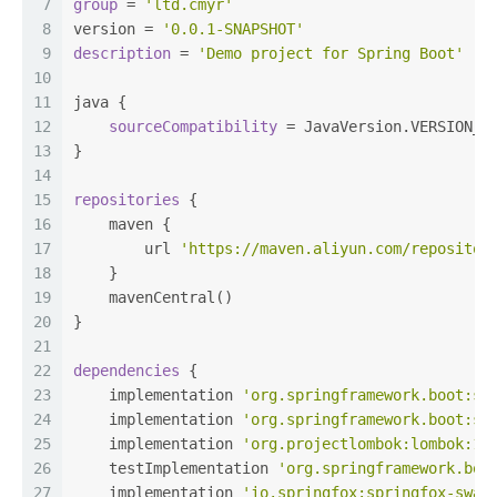
7
group
 = 
'ltd.cmyr'
8
version = 
'0.0.1-SNAPSHOT'
9
description
 = 
'Demo project for Spring Boot'
10
11
java {
12
sourceCompatibility
 = JavaVersion.VERSION_1
13
}
14
15
repositories
 {
16
    maven {
17
        url 
'https://maven.aliyun.com/repositor
18
    }
19
    mavenCentral()
20
}
21
22
dependencies
 {
23
    implementation 
'org.springframework.boot:sp
24
    implementation 
'org.springframework.boot:sp
25
    implementation 
'org.projectlombok:lombok:1.
26
    testImplementation 
'org.springframework.boo
27
    implementation 
'io.springfox:springfox-swag