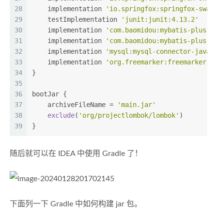
28
    implementation 
'io.springfox:springfox-swag
29
    testImplementation 
'junit:junit:4.13.2'
30
    implementation 
'com.baomidou:mybatis-plus-b
31
    implementation 
'com.baomidou:mybatis-plus-g
32
    implementation 
'mysql:mysql-connector-java:
33
    implementation 
'org.freemarker:freemarker:2
34
}
35
36
bootJar {
37
    archiveFileName = 
'main.jar'
38
exclude
(
'org/projectlombok/lombok'
)
39
}
随后就可以在 IDEA 中使用 Gradle 了！
下面列一下 Gradle 中如何构建 jar 包。