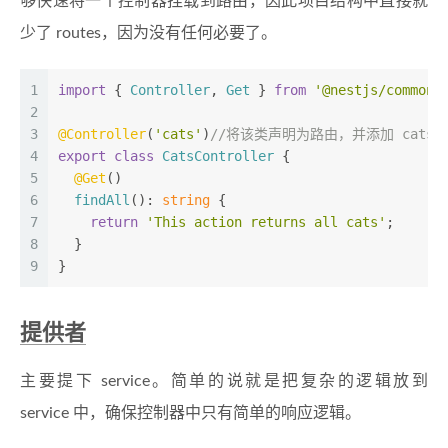
够快速将一个控制器挂载到路由，因此项目结构中直接就
少了 routes，因为没有任何必要了。
1
import
 { 
Controller
, 
Get
 } 
from
'@nestjs/common'
2
3
@Controller
(
'cats'
)
//将该类声明为路由，并添加 cats
4
export
class
CatsController
 {
5
@Get
()
6
findAll
(): 
string
 {
7
return
'This action returns all cats'
;
8
  }
9
}
提供者
主要提下 service。简单的说就是把复杂的逻辑放到
service 中，确保控制器中只有简单的响应逻辑。